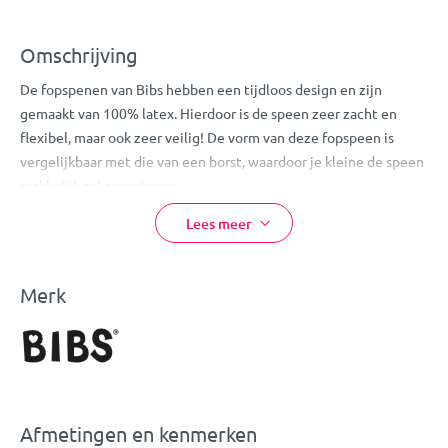
Omschrijving
De fopspenen van Bibs hebben een tijdloos design en zijn
gemaakt van 100% latex. Hierdoor is de speen zeer zacht en
flexibel, maar ook zeer veilig! De vorm van deze fopspeen is
vergelijkbaar met die van een borst, waardoor je kleine de speen
makkelijk zal accepteren.
Doordat deze speen niet op de huid rondom de mond van je
Lees meer
kleine ligt, zal hij/zij niet gauw last krijgen van huidirritatie.
Let
op:
bij normaal gebruik dien je de speen iedere 4-6 weken te
vervangen.
Merk
Eigenschappen:
Bibs Fopspeen
Kleur: Blush
Heeft de vorm van een borst
Afmetingen en kenmerken
Wordt gemakkelijk geaccepteerd