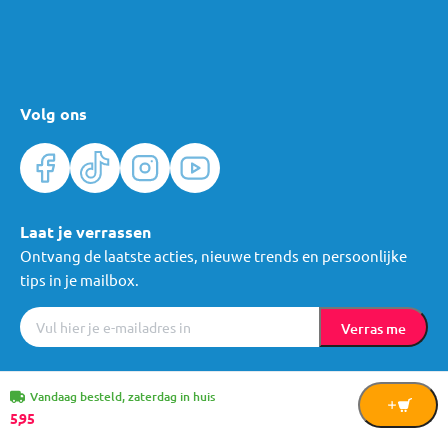
Volg ons
Laat je verrassen
Ontvang de laatste acties, nieuwe trends en persoonlijke
tips in je mailbox.
Verras me
Algemene voorwaarden
Cookies
Privacy
© Mama Loes & Kids B.V.
Vandaag besteld, zaterdag in huis
In
5,
95