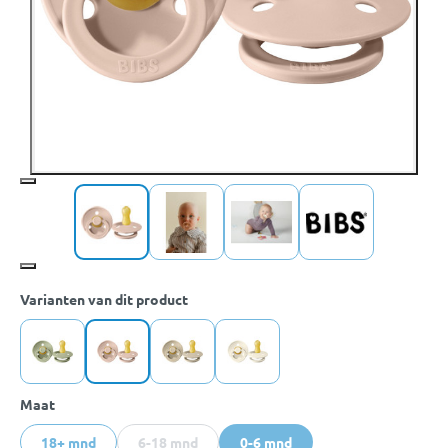
Varianten van dit product
Maat
18+ mnd
6-18 mnd
0-6 mnd