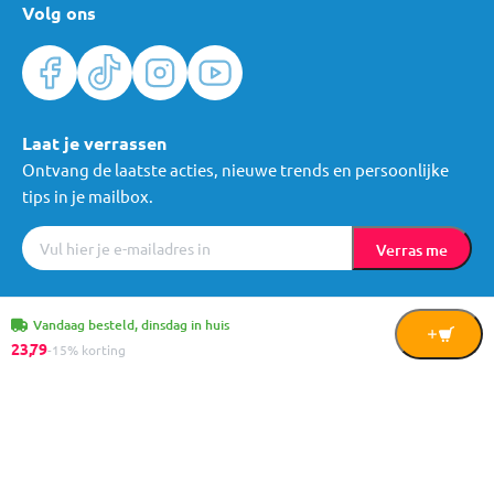
Volg ons
Laat je verrassen
Ontvang de laatste acties, nieuwe trends en persoonlijke
tips in je mailbox.
Verras me
Algemene voorwaarden
Cookies
Privacy
© Mama Loes & Kids B.V.
Vandaag besteld, dinsdag in huis
In
23,
79
-15% korting
Winkelwagen