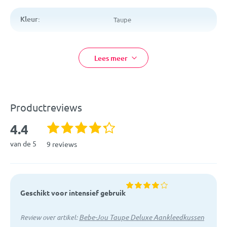
polyurethaan
Afmetingen: 72 x 44 cm
Kleur:
Taupe
Afmetingen:
72 x 44 cm
Lees meer
Materiaal:
Comfortschuim, polyester,
polyurethaan
EAN:
8714929007300
Productreviews
Artikelcode:
4.4
480005
van de 5
9 reviews
Geschikt voor intensief gebruik
Bebe-Jou Taupe Deluxe Aankleedkussen
Review over artikel: