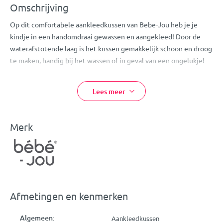
Omschrijving
Op dit comfortabele aankleedkussen van Bebe-Jou heb je je
kindje in een handomdraai gewassen en aangekleed! Door de
waterafstotende laag is het kussen gemakkelijk schoon en droog
te maken, handig bij het wassen of in geval van een ongelukje!
Door de U-vorm blijft je kleintje veilig in het midden liggen. Het
aankleedkussen is gemaakt van hoogwaardig comfortschuim
Lees meer
met een hoes van polyester. De waterdichte coating is gemaakt
van polyurethaan. De afmetingen van dit kussen zijn 72 x 44 cm,
waardoor de meeste aankleedkussenhoezen er omheen passen.
Merk
Eigenschappen:
Bebe-Jou Deluxe Aankleedkussen
Kleur: taupe
Comfortabel en met veilige U-vorm
Afmetingen en kenmerken
Met waterafstotende laag
Materialen: hoogwaardig comfortschuim, polyester en
Algemeen:
Aankleedkussen