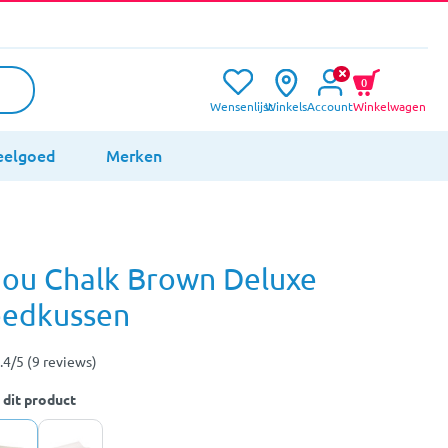
0
Wensenlijst
Winkels
Account
Winkelwagen
eelgoed
Merken
ou Chalk Brown Deluxe
eedkussen
.4/5 (9 reviews)
 dit product