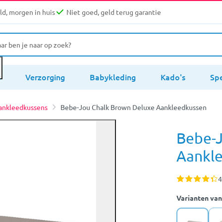
d, morgen in huis
Niet goed, geld terug garantie
s
Verzorging
Babykleding
Kado's
Sp
ankleedkussens
Bebe-Jou Chalk Brown Deluxe Aankleedkussen
Bebe-J
Aankl
4
Varianten van