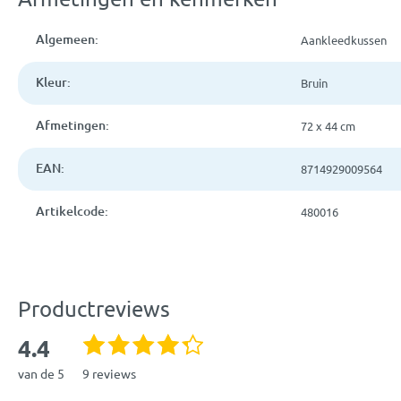
Algemeen:
Aankleedkussen
Kleur:
Bruin
Afmetingen:
72 x 44 cm
EAN:
8714929009564
Artikelcode:
480016
Productreviews
4.4
van de 5
9 reviews