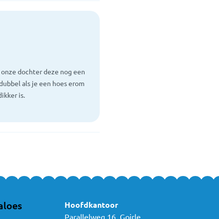
r onze dochter deze nog een
 dubbel als je een hoes erom
ikker is.
aloes
Hoofdkantoor
Parallelweg 16, Goirle