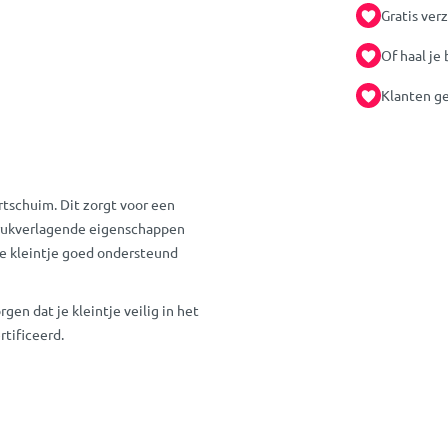
Gratis ver
Of haal je 
Klanten ge
tschuim. Dit zorgt voor een
 drukverlagende eigenschappen
je kleintje goed ondersteund
en dat je kleintje veilig in het
rtificeerd.