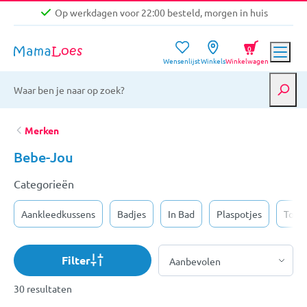
Op werkdagen voor 22:00 besteld, morgen in huis
Niet goed, geld terug garantie
0
Wensenlijst
Winkels
Winkelwagen
Gratis verzending vanaf €39,-
Op werkdagen voor 22:00 besteld, morgen in huis
Niet goed, geld terug garantie
Merken
Bebe-Jou
Categorieën
Aankleedkussens
Badjes
In Bad
Plaspotjes
Toile
Filter
30 resultaten