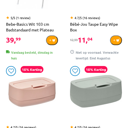
5/5 (1 review)
4.7/5 (16 reviews)
Bebe-Basics Wit 103 cm
Bébé-Jou Taupe Easy Wipe
Badstandaard met Plateau
Box
39,
11,
99
04
12,99
Vandaag besteld, dinsdag in
Niet op voorraad. Verwachte
huis
levertijd: Eind Augustus
15% Korting
15% Korting
4.7/5 (16 reviews)
4.7/5 (16 reviews)