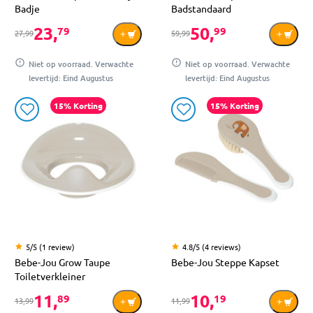
Badje
Badstandaard
23,
50,
79
99
27,99
59,99
Niet op voorraad. Verwachte
Niet op voorraad. Verwachte
levertijd: Eind Augustus
levertijd: Eind Augustus
15% Korting
15% Korting
5/5 (1 review)
4.8/5 (4 reviews)
Bebe-Jou Grow Taupe
Bebe-Jou Steppe Kapset
Toiletverkleiner
11,
10,
89
19
13,99
11,99