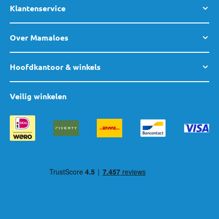
Klantenservice
Heb je vragen over een van de producten van Bebe-Jou, of ben je
op zoek naar persoonlijk advies? Aarzel niet om
contact
met ons
Over Mamaloes
op te nemen. Langskomen in een van
onze winkels
kan natuurlijk
ook altijd, we helpen je graag!
Hoofdkantoor & winkels
Veilig winkelen