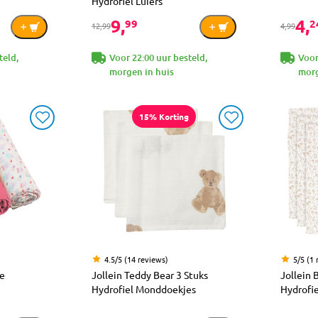
Hydrofiel Luiers
9,
4,
99
2
12,99
4,99
teld,
Voor 22:00 uur besteld,
Voor
morgen in huis
morg
15% Korting
4.5/5 (14 reviews)
5/5 (1 
ze
Jollein Teddy Bear 3 Stuks
Jollein 
Hydrofiel Monddoekjes
Hydrofie