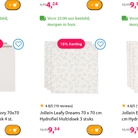
4,
9,
24
4,99
10,99
teld,
Voor 22:00 uur besteld,
Voor
morgen in huis
morg
15% Korting
4.8/5 (19 reviews)
4.8/5 (
vory 70x70
Jollein Leafy Dreams 70 x 70 cm
Jollein 
k 4 st.
Hydrofiel Multidoek 3 stuks
cm Hydro
9,
9,
34
10,99
10,99