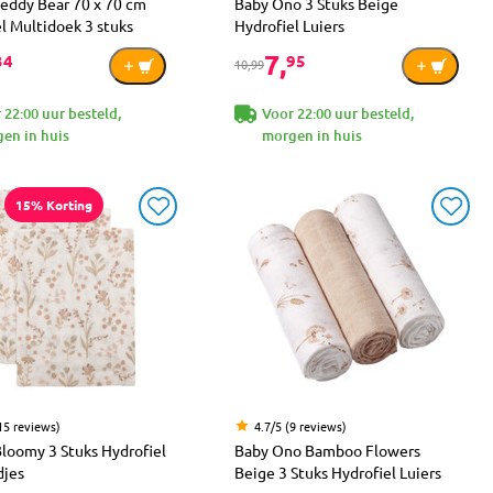
Teddy Bear 70 x 70 cm
Baby Ono 3 Stuks Beige
l Multidoek 3 stuks
Hydrofiel Luiers
7,
34
95
10,99
 22:00 uur besteld,
Voor 22:00 uur besteld,
en in huis
morgen in huis
15% Korting
15 reviews)
4.7/5 (9 reviews)
Bloomy 3 Stuks Hydrofiel
Baby Ono Bamboo Flowers
jes
Beige 3 Stuks Hydrofiel Luiers