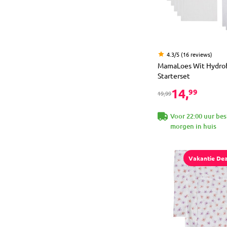
4.3/5 (16 reviews)
MamaLoes Wit Hydrof
Starterset
14,
99
19,99
Voor 22:00 uur bes
morgen in huis
Vakantie Dea