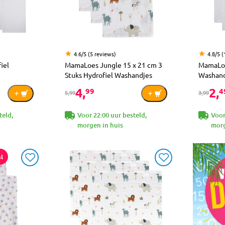
4.6/5 (5 reviews)
4.8/5 (
iel
MamaLoes Jungle 15 x 21 cm 3
MamaLoe
Stuks Hydrofiel Washandjes
Washand
4,
2,
99
4
5,99
3,99
teld,
Voor 22:00 uur besteld,
Voor
morgen in huis
morg
l