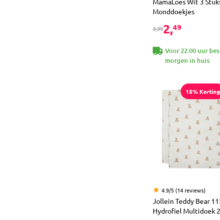
MamaLoes Wit 3 Stuks
Monddoekjes
2,
49
3,99
Voor 22:00 uur bes
morgen in huis
15% Korting
4.9/5 (14 reviews)
Jollein Teddy Bear 11
Hydrofiel Multidoek 2