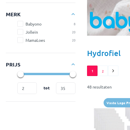
MERK
Babyono
8
Jollein
20
MamaLoes
20
Hydrofiel
PRIJS
1
2
48 resultaten
tot
Vaste Lage Pri