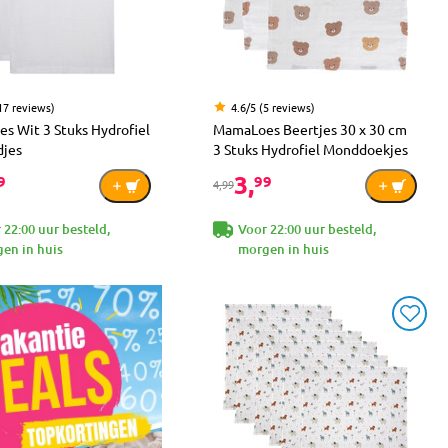
17 reviews)
4.6/5 (5 reviews)
s Wit 3 Stuks Hydrofiel
MamaLoes Beertjes 30 x 30 cm
jes
3 Stuks Hydrofiel Monddoekjes
3,
9
99
4,99
 22:00 uur besteld,
Voor 22:00 uur besteld,
en in huis
morgen in huis