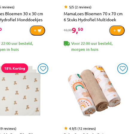
5 reviews)
5/5 (2 reviews)
s Bloemen 30 x 30 cm
MamaLoes Bloemen 70 x 70 cm
 Hydrofiel Monddoekjes
6 Stuks Hydrofiel Multidoek
9,
0
50
19,99
 22:00 uur besteld,
Voor 22:00 uur besteld,
en in huis
morgen in huis
15% Korting
19 reviews)
4.9/5 (12 reviews)