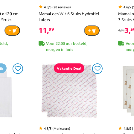
4.8/5 (28 reviews)
4.6/5 (
 x 120 cm
MamaLoes Wit 6 Stuks Hydrofiel
MamaLoe
 Stuks
Luiers
3 Stuks
11,
3,
99
5
4,99
teld,
Voor 22:00 uur besteld,
Voor
morgen in huis
morg
js
Vakantie Deal
4.5/5 (Merkscore)
4.8/5 (