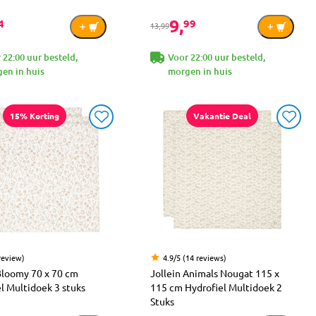
9,
4
99
13,99
 22:00 uur besteld,
Voor 22:00 uur besteld,
en in huis
morgen in huis
15% Korting
Vakantie Deal
review)
4.9/5 (14 reviews)
Bloomy 70 x 70 cm
Jollein Animals Nougat 115 x
l Multidoek 3 stuks
115 cm Hydrofiel Multidoek 2
Stuks