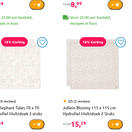
8,
34
99
17,99
 22:00 uur besteld,
Voor 22:00 uur besteld,
en in huis
morgen in huis
15% Korting
15% Korting
19 reviews)
5/5 (2 reviews)
Elephant Tales 70 x 70
Jollein Bloomy 115 x 115 cm
fiel Multidoek 3 stuks
Hydrofiel Multidoek 2 Stuks
15,
34
29
17,99