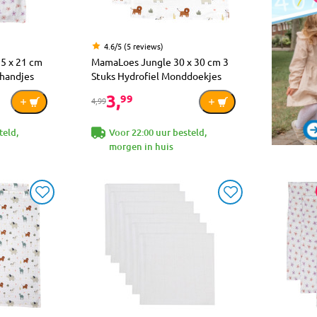
4.6/5 (5 reviews)
5 x 21 cm
MamaLoes Jungle 30 x 30 cm 3
shandjes
Stuks Hydrofiel Monddoekjes
3,
99
4,99
teld,
Voor 22:00 uur besteld,
morgen in huis