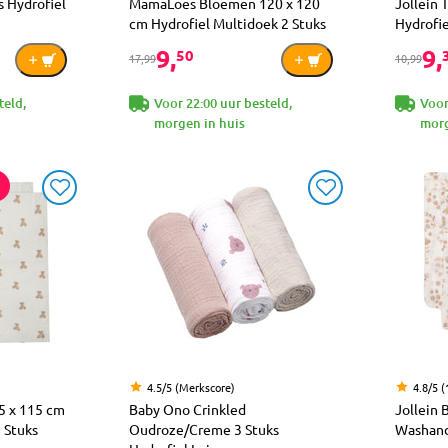
 Hydrofiel
MamaLoes Bloemen 120 x 120
Jollein 
cm Hydrofiel Multidoek 2 Stuks
Hydrofie
9,
9,
50
17,99
10,99
teld,
Voor 22:00 uur besteld,
Voor
morgen in huis
morg
4.5/5 (Merkscore)
4.8/5 (
5 x 115 cm
Baby Ono Crinkled
Jollein 
 Stuks
Oudroze/Creme 3 Stuks
Washand