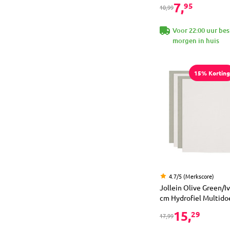
7,
95
10,99
Voor 22:00 uur bes
morgen in huis
15% Korting
4.7/5 (Merkscore)
Jollein Olive Green/I
cm Hydrofiel Multidoe
15,
29
17,99