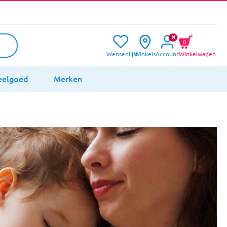
0
Wensenlijst
Winkels
Account
Winkelwagen
eelgoed
Merken