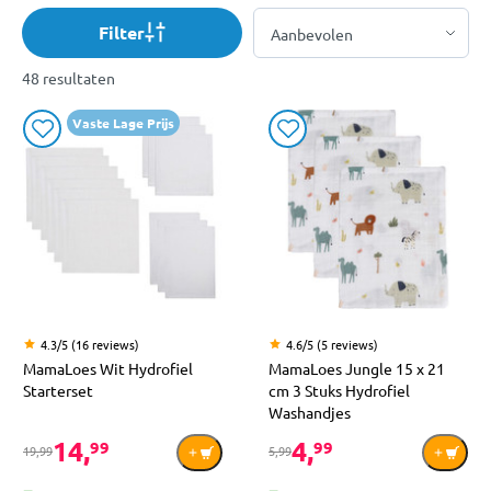
Filter
48 resultaten
Vaste Lage Prijs
4.3/5 (16 reviews)
4.6/5 (5 reviews)
MamaLoes Wit Hydrofiel
MamaLoes Jungle 15 x 21
Starterset
cm 3 Stuks Hydrofiel
Washandjes
14,
4,
99
99
19,99
5,99