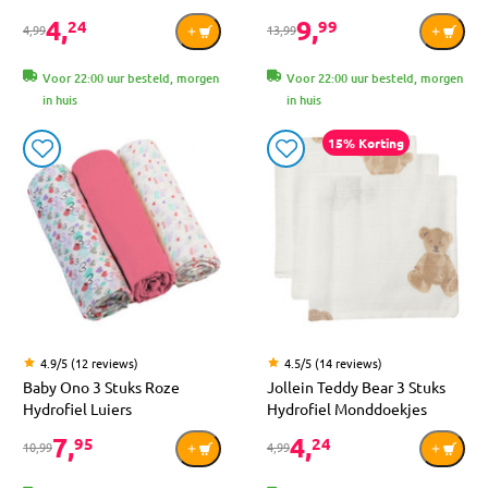
4,
9,
24
99
4,99
13,99
Voor 22:00 uur besteld, morgen
Voor 22:00 uur besteld, morgen
in huis
in huis
15% Korting
4.9/5 (12 reviews)
4.5/5 (14 reviews)
Baby Ono 3 Stuks Roze
Jollein Teddy Bear 3 Stuks
Hydrofiel Luiers
Hydrofiel Monddoekjes
7,
4,
95
24
10,99
4,99