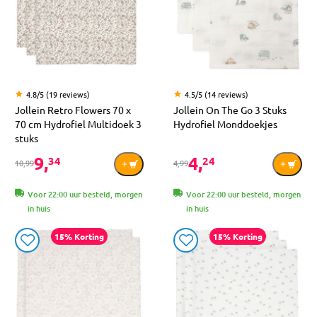
4.8/5 (19 reviews)
4.5/5 (14 reviews)
Jollein Retro Flowers 70 x
Jollein On The Go 3 Stuks
70 cm Hydrofiel Multidoek 3
Hydrofiel Monddoekjes
stuks
9,
4,
34
24
10,99
4,99
Voor 22:00 uur besteld, morgen
Voor 22:00 uur besteld, morgen
in huis
in huis
15% Korting
15% Korting