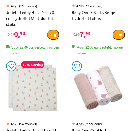
4.8/5 (19 reviews)
4.9/5 (12 reviews)
Jollein Teddy Bear 70 x 70
Baby Ono 3 Stuks Beige
cm Hydrofiel Multidoek 3
Hydrofiel Luiers
stuks
9,
7,
34
95
10,99
10,99
Voor 22:00 uur besteld, morgen
Voor 22:00 uur besteld, morgen
in huis
in huis
15% Korting
4.9/5 (14 reviews)
4.5/5 (Merkscore)
Jollein Teddy Bear 115 x 115
Baby Ono Crinkled