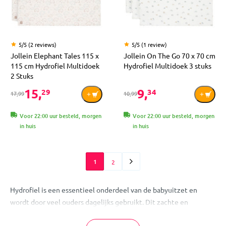
5/5 (2 reviews)
5/5 (1 review)
Jollein Elephant Tales 115 x
Jollein On The Go 70 x 70 cm
115 cm Hydrofiel Multidoek
Hydrofiel Multidoek 3 stuks
2 Stuks
15,
9,
29
34
17,99
10,99
Voor 22:00 uur besteld, morgen
Voor 22:00 uur besteld, morgen
in huis
in huis
1
2
Hydrofiel is een essentieel onderdeel van de babyuitzet en
wordt door veel ouders dagelijks gebruikt. Dit zachte en
aemende textiel is gemaakt van katoen en staat bekend om zijn