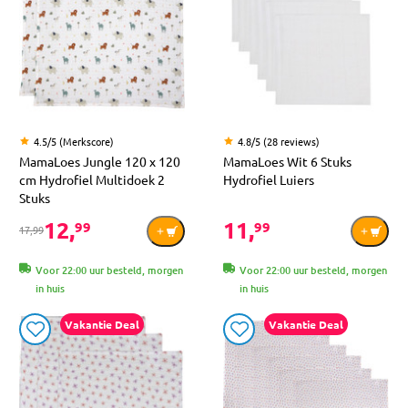
4.5/5 (Merkscore)
4.8/5 (28 reviews)
MamaLoes Jungle 120 x 120
MamaLoes Wit 6 Stuks
cm Hydrofiel Multidoek 2
Hydrofiel Luiers
Stuks
12,
11,
99
99
17,99
Voor 22:00 uur besteld, morgen
Voor 22:00 uur besteld, morgen
in huis
in huis
Vakantie Deal
Vakantie Deal