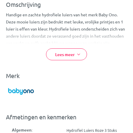
Omschrijving
Handige en zachte hydrofiele luiers van het merk Baby Ono.
Deze mooie luiers zijn bedrukt met leuke, vrolijke printjes en 1
luier is effen van kleur. Hydrofiele luiers onderscheiden zich van
andere luiers doordat ze verassend goed zijn in het vasthouden
van vocht en zelfs zacht blijven wanneer ze vochtig zijn.
Hierdoor zijn de luiers ook uiterst geschikt om te gebruiken bij
Lees meer
het afdrogen van je kleintje na een luierwissel of badje.
De luiers zijn ook te gebruiken voor het simpelweg afvegen van
een vieze mond of andere kleine ongelukjes. Ook zijn ze handig
Merk
om te gebruiken als dekking tijdens het geven van borstvoeding
of om op je schouders te leggen als je kleintje moet boeren.
Eigenschappen:
Baby Ono Roze Hydrofiel Luiers
Afmetingen en kenmerken
Verpakt per 3 stuks
2 luiers voorzien van een leuke print en 1 effen kleur (roze)
Algemeen:
Hydrofiel Luiers Roze 3 Stuks
Zelfs zacht bij vochtigheid