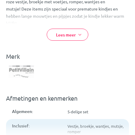
roze vestje, broekje met voetjes, romper, wantjes en
mutsje! Deze items zijn speciaal voor premature kindjes en
hebben lange mouwtjes en pijpjes zodat je kindje lekker warm
blijft!
Deze set is heel leuk om cadeau te geven of om gewoon zelf te
Lees meer
kopen! Je hebt in één keer een aantal mooie spulletjes voor je
kindje! Alles is gemaakt van 100% biologisch katoen en is
wasbaar op 40°
Merk
Eigenschappen:
Petit Villain prematuur 5-delige babyset
Kleur: roze
5 mooie items
Afmetingen en kenmerken
Houdt je kindje warm
Materiaal: 100% biologisch katoen
Algemeen:
5-delige set
Wasbaar op 40°
Maat 50*
Inclusief:
Vestje, broekje, wantjes, mutsje,
romper
*Let op: deze prematuur babyset heeft maat 50 als officiële