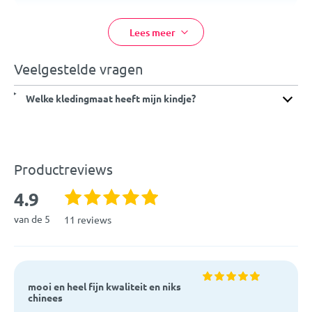
maat, maar valt vrij klein uit. De werkelijke maat komt
Leeftijd:
Prematuur
overeen met ongeveer maat 44.
Lees meer
Kleur:
Roze
Veelgestelde vragen
Afmetingen:
Maat 44/50
Welke kledingmaat heeft mijn kindje?
Materiaal:
100% biokatoen
EAN:
8719075661727
Productreviews
4.9
van de 5
11 reviews
mooi en heel fijn kwaliteit en niks
chinees