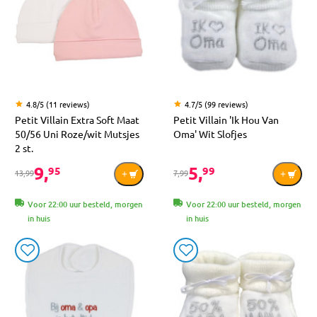
4.8/5 (11 reviews)
4.7/5 (99 reviews)
Petit Villain Extra Soft Maat
Petit Villain 'Ik Hou Van
50/56 Uni Roze/wit Mutsjes
Oma' Wit Slofjes
2 st.
9,
5,
95
99
13,99
7,99
Voor 22:00 uur besteld, morgen
Voor 22:00 uur besteld, morgen
in huis
in huis