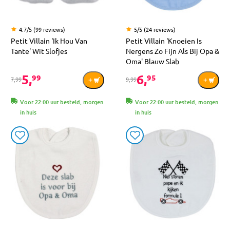
4.7/5 (99 reviews)
5/5 (24 reviews)
Petit Villain 'Ik Hou Van
Petit Villain 'Knoeien Is
Tante' Wit Slofjes
Nergens Zo Fijn Als Bij Opa &
Oma' Blauw Slab
5,
6,
99
95
7,99
9,99
Voor 22:00 uur besteld, morgen
Voor 22:00 uur besteld, morgen
in huis
in huis