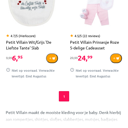
4.7/5 (Merkscore)
4.5/5 (22 reviews)
Petit Villain Wit/Grijs 'De
Petit Villain Prinsesje Roze
Liefste Tante' Slab
5-delige Cadeauset
6,
24,
95
99
9,99
29,99
Niet op voorraad. Verwachte
Niet op voorraad. Verwachte
levertijd: Eind Augustus
levertijd: Eind Augustus
1
Petit Villain maakt de mooiste kleding voor je baby. Denk hierbij
aan rompertjes, shirtjes, slofjes, slabbertjes, mutsjes, badjasjes
en nog veel meer! Het leuke aan de producten van Petit Villain