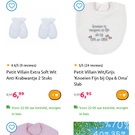
4.6/5 (9 reviews)
5/5 (24 reviews)
Petit Villain Extra Soft Wit
Petit Villain Wit/Grijs
Anti Krabwantje 2 Stuks
'Knoeien Fijn bij Opa & Oma'
Slab
6,
6,
99
95
8,99
9,99
Voor 22:00 uur besteld, morgen
Voor 22:00 uur besteld, morgen
in huis
in huis