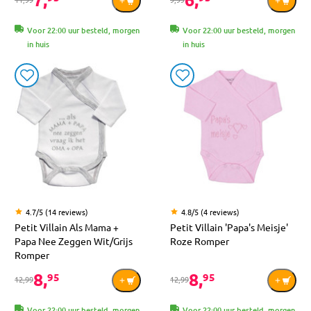
Voor 22:00 uur besteld, morgen
Voor 22:00 uur besteld, morgen
in huis
in huis
4.7/5 (14 reviews)
4.8/5 (4 reviews)
Petit Villain Als Mama +
Petit Villain 'Papa's Meisje'
Papa Nee Zeggen Wit/Grijs
Roze Romper
Romper
8,
8,
95
95
12,99
12,99
Voor 22:00 uur besteld, morgen
Voor 22:00 uur besteld, morgen