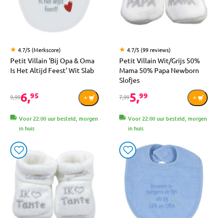
4.7/5 (Merkscore)
4.7/5 (99 reviews)
Petit Villain 'Bij Opa & Oma
Petit Villain Wit/Grijs 50%
Is Het Altijd Feest' Wit Slab
Mama 50% Papa Newborn
Slofjes
6,
5,
95
99
9,99
7,99
Voor 22:00 uur besteld, morgen
Voor 22:00 uur besteld, morgen
in huis
in huis