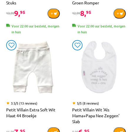
Stuks
Groen Romper
9,
8,
95
95
13,99
12,99
Voor 22:00 uur besteld, morgen
Voor 22:00 uur besteld, morgen
in huis
in huis
3.5/5 (13 reviews)
5/5 (8 reviews)
Petit Villain Extra Soft Wit
Petit Villain Wit 'Als
Maat 44 Broekje
Mama+Papa Nee Zeggen'
Slab
7,
6,
95
95
11,99
9,99