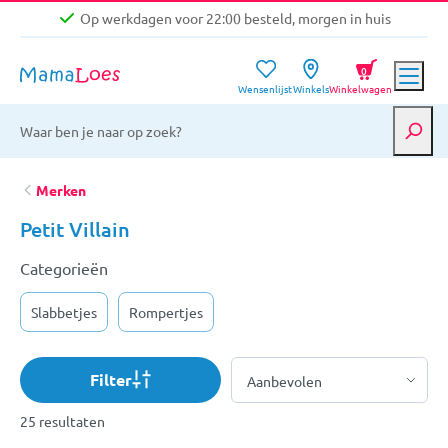
Op werkdagen voor 22:00 besteld, morgen in huis
Niet goed, geld terug garantie
0
Wensenlijst
Winkels
Winkelwagen
Gratis verzending vanaf €39,-
Op werkdagen voor 22:00 besteld, morgen in huis
Niet goed, geld terug garantie
Merken
Petit Villain
Categorieën
Slabbetjes
Rompertjes
Filter
25 resultaten