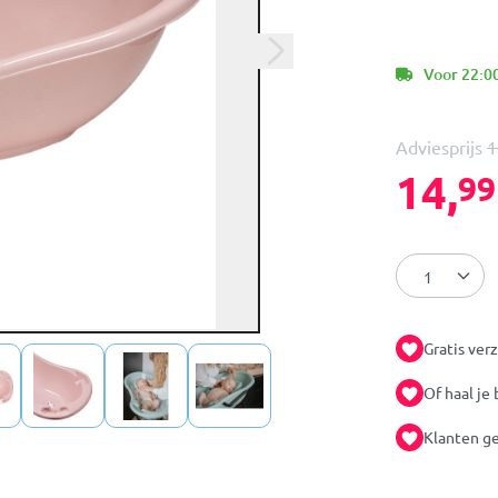
Voor 22:00
Adviesprijs
1
14,
99
Gratis ver
Of haal je 
Klanten ge