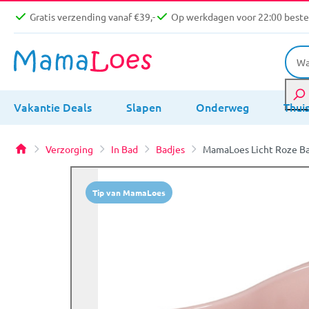
Gratis verzending vanaf €39,-
Op werkdagen voor 22:00 bestel
Vakantie Deals
Slapen
Onderweg
Thui
Verzorging
In Bad
Badjes
MamaLoes Licht Roze B
Tip van MamaLoes