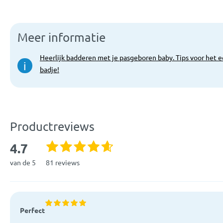
Meer informatie
Heerlijk badderen met je pasgeboren baby. Tips voor het e
i
badje!
Productreviews
4.7
van de 5
81 reviews
Perfect