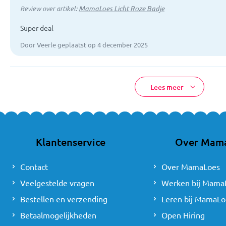
MamaLoes Licht Roze Badje
Review over artikel:
Super deal
Door Veerle geplaatst op 4 december 2025
Lees meer
Klantenservice
Over Mam
Contact
Over MamaLoes
Veelgestelde vragen
Werken bij Mama
Bestellen en verzending
Leren bij MamaLo
Betaalmogelijkheden
Open Hiring