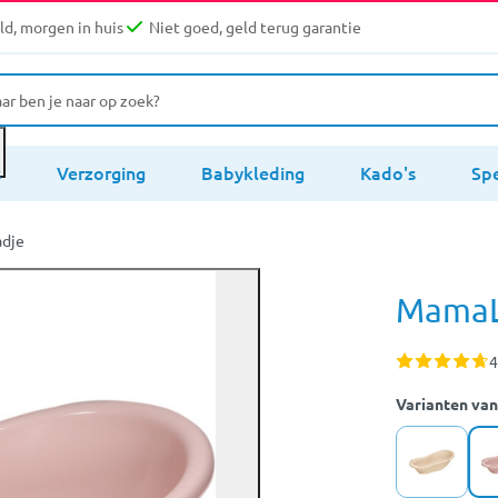
d, morgen in huis
Niet goed, geld terug garantie
s
Verzorging
Babykleding
Kado's
Sp
adje
MamaLo
4
Varianten van