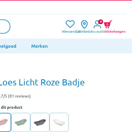
0
Wensenlijst
Winkels
Account
Winkelwagen
eelgoed
Merken
es Licht Roze Badje
.7/5 (81 reviews)
 dit product