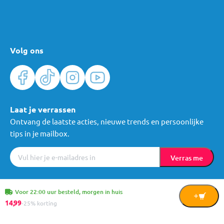
Volg ons
Laat je verrassen
Ontvang de laatste acties, nieuwe trends en persoonlijke
tips in je mailbox.
Verras me
Algemene voorwaarden
Cookies
Privacy
© Mama Loes & Kids B.V.
Voor 22:00 uur besteld, morgen in huis
In
14,
99
-25% korting
Winkelwagen