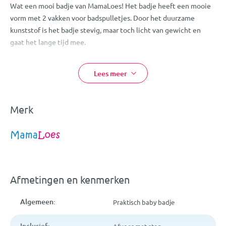
Wat een mooi badje van MamaLoes! Het badje heeft een mooie
vorm met 2 vakken voor badspulletjes. Door het duurzame
kunststof is het badje stevig, maar toch licht van gewicht en
gaat het lange tijd mee.
Het badje is voorzien van een afvoerputje met stop. In dit badje
kan jouw kindje heerlijk badderen en weer schoon voor de dag
Lees meer
komen!
Eigenschappen:
Merk
MamaLoes badje met afvoer
Kleur: beige
Praktische vorm
Afmetingen: 86x38 cm
Materiaal: kunststof
Afmetingen en kenmerken
Exclusief afvoerslang (los verkrijgbaar)
Kan bevestigd worden op de
Algemeen:
Praktisch baby badje
MamaLoes
badstandaard
geschikt voor een gewicht (baby +
water) tot max. 20 kg (badstandaard niet inbegrepen)
Inclusief: