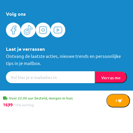
Volg ons
Laat je verrassen
Ontvang de laatste acties, nieuwe trends en persoonlijke
tips in je mailbox.
Verras me
Algemene voorwaarden
Cookies
Privacy
© Mama Loes & Kids B.V.
Voor 22:00 uur besteld, morgen in huis
In
16,
99
-15% korting
Winkelwagen