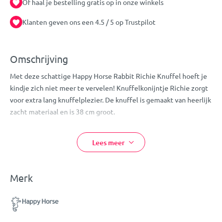
Of haal je bestelling gratis op in onze winkels
Klanten geven ons een 4.5 / 5 op Trustpilot
Omschrijving
Met deze schattige Happy Horse Rabbit Richie Knuffel hoeft je
kindje zich niet meer te vervelen! Knuffelkonijntje Richie zorgt
voor extra lang knuffelplezier. De knuffel is gemaakt van heerlijk
zacht materiaal en is 38 cm groot.
Door het schattige design is de knuffel ook nog eens een echte
toevoeging voor in de kinderkamer!
Lees meer
Eigenschappen:
Merk
Happy Horse Knuffel
Design: Rabbit Richie
Kleur: roze
Konijn figuurtje