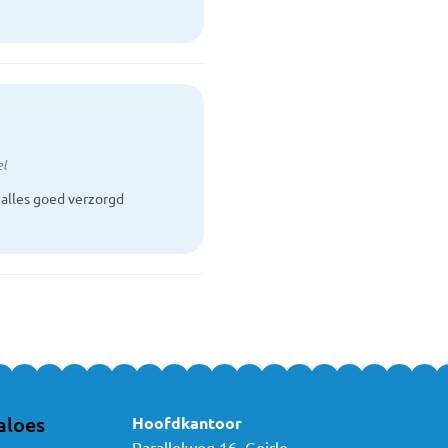
el
 alles goed verzorgd
aloes
Hoofdkantoor
Parallelweg 16, Goirle