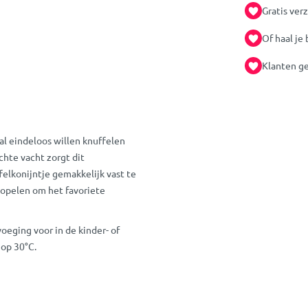
Gratis ver
Of haal je 
Klanten ge
al eindeloos willen knuffelen
chte vacht zorgt dit
ffelkonijntje gemakkelijk vast te
popelen om het favoriete
oeging voor in de kinder- of
 op 30°C.