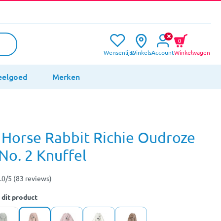
0
Wensenlijst
Winkels
Account
Winkelwagen
eelgoed
Merken
Horse Rabbit Richie Oudroze
No. 2 Knuffel
.0/5 (83 reviews)
 dit product