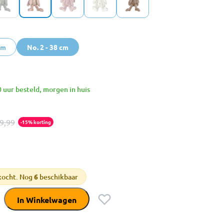
cm
No. 2 - 38 cm
 uur besteld, morgen in huis
9,99
-15% korting
kocht. Nog
6
beschikbaar
In Winkelwagen