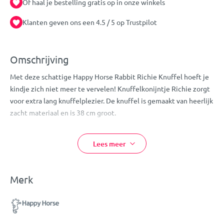
Of haal je bestelling gratis op in onze winkels
Klanten geven ons een 4.5 / 5 op Trustpilot
Omschrijving
Met deze schattige Happy Horse Rabbit Richie Knuffel hoeft je
kindje zich niet meer te vervelen! Knuffelkonijntje Richie zorgt
voor extra lang knuffelplezier. De knuffel is gemaakt van heerlijk
zacht materiaal en is 38 cm groot.
Door het schattige design is de knuffel ook nog eens een echte
toevoeging voor in de kinder- of babykamer!
Lees meer
Eigenschappen:
Merk
Happy Horse Knuffel
Design: Rabbit Richie
Kleur: bruin
Konijn figuurtje