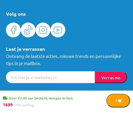
Volg ons
Laat je verrassen
Ontvang de laatste acties, nieuwe trends en persoonlijke
tips in je mailbox.
Verras me
Algemene voorwaarden
Cookies
Privacy
© Mama Loes & Kids B.V.
Voor 22:00 uur besteld, morgen in huis
In
16,
99
-15% korting
Winkelwagen