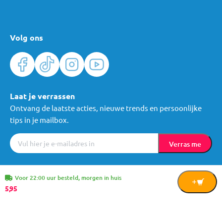
Volg ons
Laat je verrassen
Ontvang de laatste acties, nieuwe trends en persoonlijke
tips in je mailbox.
Verras me
Algemene voorwaarden
Cookies
Privacy
© Mama Loes & Kids B.V.
Voor 22:00 uur besteld, morgen in huis
In
5,
95
Winkelwagen