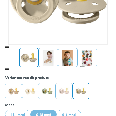
+1
Varianten van dit product
Maat
18+ mnd
6-18 mnd
0-6 mnd