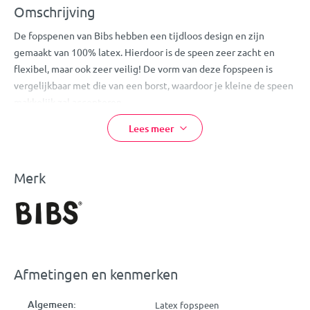
Omschrijving
De fopspenen van Bibs hebben een tijdloos design en zijn
gemaakt van 100% latex. Hierdoor is de speen zeer zacht en
flexibel, maar ook zeer veilig! De vorm van deze fopspeen is
vergelijkbaar met die van een borst, waardoor je kleine de speen
makkelijk zal accepteren.
Doordat deze speen niet op de huid rondom de mond van je
Lees meer
kleine ligt, zal hij/zij niet gauw last krijgen van huidirritatie.
Let
op:
bij normaal gebruik dien je de speen iedere 4-6 weken te
vervangen.
Merk
Eigenschappen:
Bibs Fopspeen
Kleur: Sand
Heeft de vorm van een borst
Afmetingen en kenmerken
Wordt gemakkelijk geaccepteerd
Voorkomt huidirritatie
Algemeen:
Latex fopspeen
Geschikt voor kindjes van 6-18 maanden