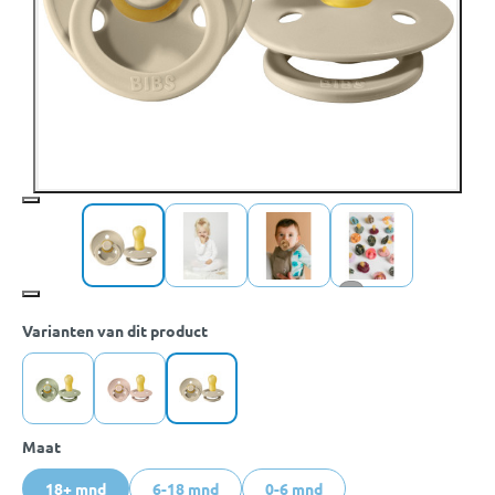
+1
Varianten van dit product
Maat
18+ mnd
6-18 mnd
0-6 mnd