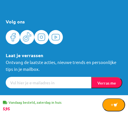
Volg ons
Laat je verrassen
Ontvang de laatste acties, nieuwe trends en persoonlijke
tips in je mailbox.
Verras me
Algemene voorwaarden
Cookies
Privacy
© Mama Loes & Kids B.V.
Vandaag besteld, zaterdag in huis
In
5,
95
Winkelwagen