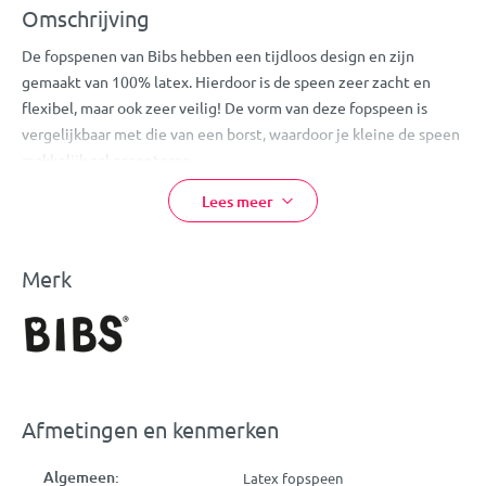
Omschrijving
De fopspenen van Bibs hebben een tijdloos design en zijn
gemaakt van 100% latex. Hierdoor is de speen zeer zacht en
flexibel, maar ook zeer veilig! De vorm van deze fopspeen is
vergelijkbaar met die van een borst, waardoor je kleine de speen
makkelijk zal accepteren.
Doordat deze speen niet op de huid rondom de mond van je
Lees meer
kleine ligt, zal hij/zij niet gauw last krijgen van huidirritatie.
Let
op:
bij normaal gebruik dien je de speen iedere 4-6 weken te
vervangen.
Merk
Eigenschappen:
Bibs Fopspeen
Kleur: Sand
Heeft de vorm van een borst
Afmetingen en kenmerken
Wordt gemakkelijk geaccepteerd
Voorkomt huidirritatie
Algemeen:
Latex fopspeen
Geschikt voor kindjes vanaf 18 maanden