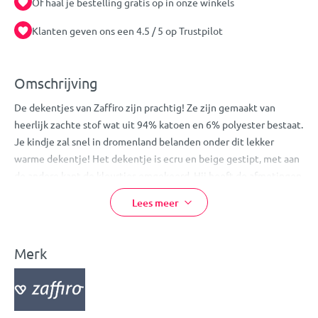
Of haal je bestelling gratis op in onze winkels
Klanten geven ons een 4.5 / 5 op Trustpilot
Omschrijving
De dekentjes van Zaffiro zijn prachtig! Ze zijn gemaakt van
heerlijk zachte stof wat uit 94% katoen en 6% polyester bestaat.
Je kindje zal snel in dromenland belanden onder dit lekker
warme dekentje! Het dekentje is ecru en beige gestipt, met aan
de andere kant de kleurtjes omgekeerd. Hij heeft de afmetingen
75 x 100 cm.
Lees meer
Eigenschappen:
Merk
Zaffiro wiegdeken
75 x100 cm
Kleur: ecru & beige gestipt
Heerlijk zacht!