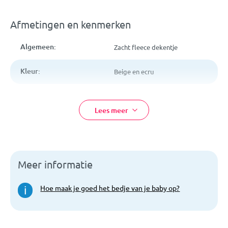
Materiaal: 94% katoen, 6% polyester
Kan met de hand gewassen worden
Afmetingen en kenmerken
Algemeen:
Zacht fleece dekentje
Kleur:
Beige en ecru
Afmetingen:
75 x 100 cm
Lees meer
Materiaal:
94% katoen, 6% polyester
EAN:
5902745000268
Meer informatie
Artikelcode:
ZAF1210211
Hoe maak je goed het bedje van je baby op?
i