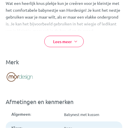
Wat een heerlijk knus plekje kun je creëren voor je kleintje met
het comfortabele babynestje van Mordesign! Je kunt het nestje
gebruiken waar je maar wilt, als er maar een vlakke ondergrond
is. Je kan het bijvoorbeeld gebruiken in het wiegje of ledikant
van je kleintje, maar ook in de box of op de grond.
De hoes van het babynestje is gemaakt van 100% katoen wat
Lees meer
hem lekker zacht maakt! Dankzij de schattige koordjes in de
vorm van een hartje kun je de uiteinden van het babynestje
makkelijk dicht binden. Daarnaast bevat het nestje een
Merk
steunkussentje, dit biedt het hoofdje van je kindje
ondersteuning. Mocht hij vies zijn geworden, dan kan je hem
wassen op 30ºC.
Doordat je dit babynestje zo goed als overal kunt neerleggen, is
deze niet alleen fijn voor thuis maar ook ideaal voor onderweg!
Afmetingen en kenmerken
Let op:
draag het babynest niet aan de handvaten terwijl je baby
Algemeen:
Babynest met kussen
erin ligt.
Eigenschappen:
Kleur: