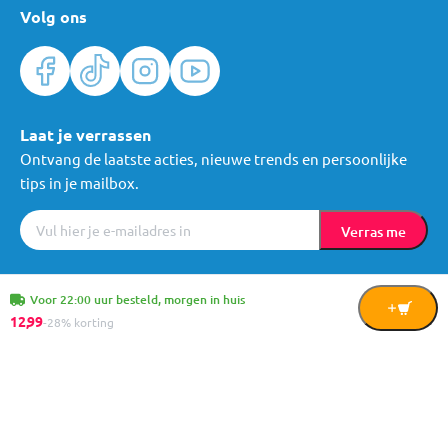
Volg ons
Laat je verrassen
Ontvang de laatste acties, nieuwe trends en persoonlijke
tips in je mailbox.
Verras me
Algemene voorwaarden
Cookies
Privacy
© Mama Loes & Kids B.V.
Voor 22:00 uur besteld, morgen in huis
In
12,
99
-28% korting
Winkelwagen