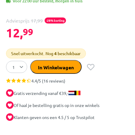
Voor 22:00 uur besteld, morgen in huis
Adviesprijs
17,99
-28% korting
12,
99
Snel uitverkocht. Nog
4
beschikbaar
In Winkelwagen
4.4/5 (16 reviews)
Gratis verzending vanaf €39,-
Of haal je bestelling gratis op in onze winkels
Klanten geven ons een 4.5 / 5 op Trustpilot