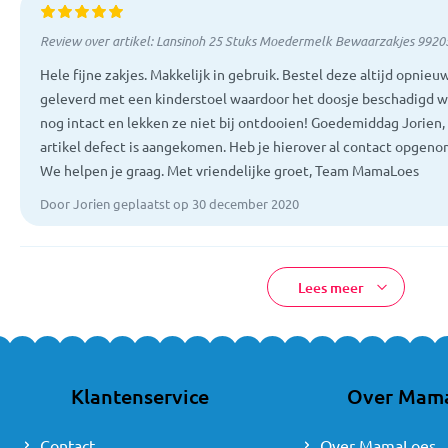
Review over artikel:
Lansinoh 25 Stuks Moedermelk Bewaarzakjes 9920
Hele fijne zakjes. Makkelijk in gebruik. Bestel deze altijd opnie
geleverd met een kinderstoel waardoor het doosje beschadigd was
nog intact en lekken ze niet bij ontdooien! Goedemiddag Jorien,
artikel defect is aangekomen. Heb je hierover al contact opgen
We helpen je graag. Met vriendelijke groet, Team MamaLoes
Door Jorien geplaatst op 30 december 2020
Lees meer
Klantenservice
Over Mam
Contact
Over MamaLoes