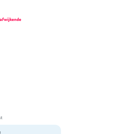
afwijkende
kt
g