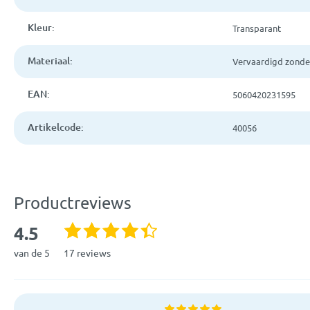
Kleur:
Transparant
Materiaal:
Vervaardigd zond
EAN:
5060420231595
Artikelcode:
40056
Productreviews
4.5
van de 5
17 reviews