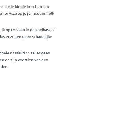
x die je kindje beschermen
manier waarop je je moedermelk
k op te slaan in de koelkast of
dus er zullen geen schadelijke
bbele ritssluiting zal er geen
n en zijn voorzien van een
rden.