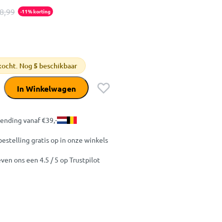
8,99
-11% korting
kocht. Nog
5
beschikbaar
In Winkelwagen
zending vanaf €39,-
bestelling gratis op in onze winkels
ven ons een 4.5 / 5 op Trustpilot