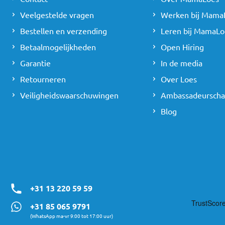
Veelgestelde vragen
Werken bij Mama
Bestellen en verzending
Leren bij MamaLo
Betaalmogelijkheden
Open Hiring
Garantie
In de media
Retourneren
Over Loes
Veiligheidswaarschuwingen
Ambassadeursch
Blog
+31 13 220 59 59
+31 85 065 9791
(WhatsApp ma-vr 9:00 tot 17:00 uur)