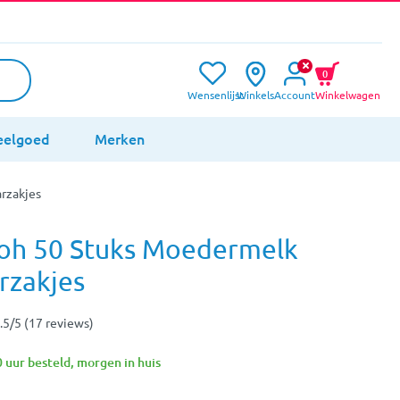
0
Wensenlijst
Winkels
Account
Winkelwagen
eelgoed
Merken
rzakjes
oh 50 Stuks Moedermelk
rzakjes
.5/5 (17 reviews)
 uur besteld, morgen in huis