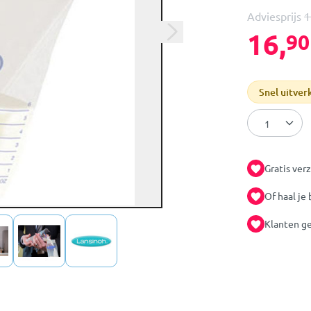
Adviesprijs
1
16,
90
Snel uitver
Gratis ver
Of haal je 
Klanten ge