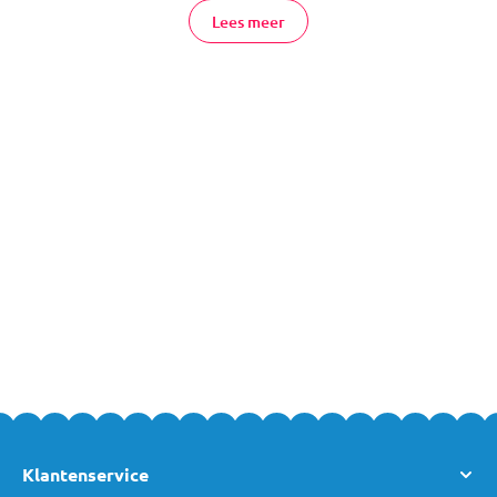
invriezen.
Lees meer
Bewaarbakjes voor Moedermelk Online
Bestellen
Heb je nog vragen over bewaarbakjes, -zakjes, -bekers of
bewaarflesjes? Voor advies kun je altijd
contact
met ons
opnemen, of kom gezellig langs in een van
onze winkels
. Team
MamaLoes staat voor je klaar!
Klantenservice