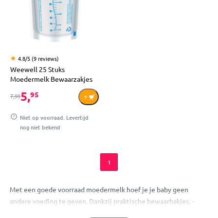
4.8/5 (9 reviews)
Weewell 25 Stuks
Moedermelk Bewaarzakjes
5,
95
7,99
Niet op voorraad. Levertijd
nog niet bekend
1
Met een goede voorraad moedermelk hoef je je baby geen
andere voeding te geven. Dankzij praktische bewaarbakjes, -
zakjes, -bekers of -flesjes kun je de melk gemakkelijk bewaren en