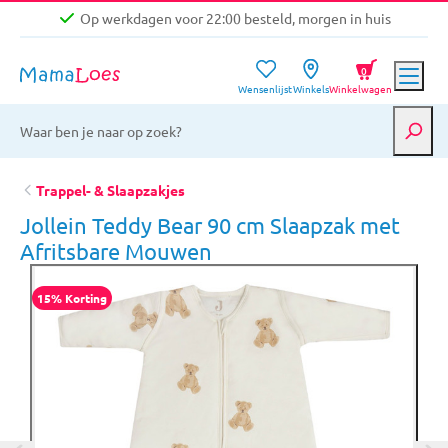
Op werkdagen voor 22:00 besteld, morgen in huis
Niet goed, geld terug garantie
0
Wensenlijst
Winkels
Winkelwagen
Gratis verzending vanaf €39,-
Op werkdagen voor 22:00 besteld, morgen in huis
Niet goed, geld terug garantie
Trappel- & Slaapzakjes
Jollein Teddy Bear 90 cm Slaapzak met
Afritsbare Mouwen
15% Korting