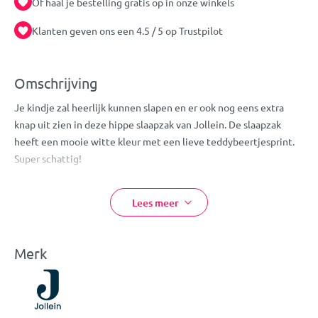
Of haal je bestelling gratis op in onze winkels
Klanten geven ons een 4.5 / 5 op Trustpilot
Omschrijving
Je kindje zal heerlijk kunnen slapen en er ook nog eens extra
knap uit zien in deze hippe slaapzak van Jollein. De slaapzak
heeft een mooie witte kleur met een lieve teddybeertjesprint.
Super schattig!
Deze heerlijke babyslaapzak is voorzien van handige afritsbare
mouwtjes, zo pas je hem eenvoudig aan het seizoen aan: lekker
Lees meer
warm met een TOG-waarde van 3.5 voor de koude winterdagen,
of luchtiger met een TOG-waarde van 2.5 voor de frisse nachten
in de lente en het najaar.
Merk
Het slaapzakje is wasbaar op 40 °C graden, maar kan niet in de
droger. Een slaapzak moet goed passen voor de veiligheid, dus
kies altijd de maat die past bij de lengte van je baby.