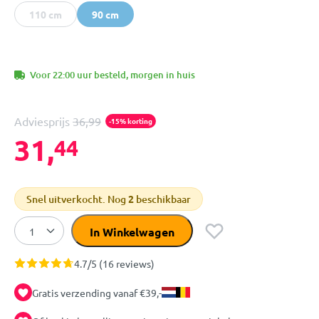
110 cm
90 cm
Voor 22:00 uur besteld, morgen in huis
Adviesprijs
36,99
-15% korting
31,
44
Snel uitverkocht. Nog
2
beschikbaar
In Winkelwagen
4.7/5 (16 reviews)
Gratis verzending vanaf €39,-