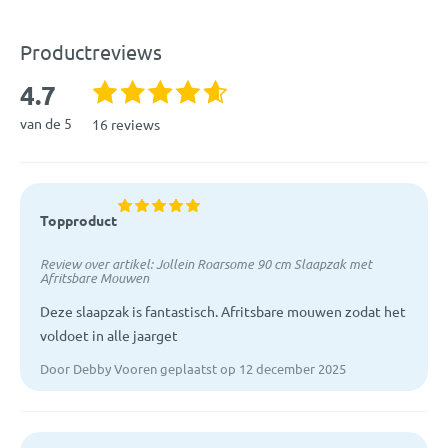
Materiaal:
Buitenkant: 100% katoen | voering:
polyester
Productreviews
4.7
EAN:
8717329370883
van de 5
16 reviews
Artikelcode:
016-541-66095
Topproduct
Review over artikel:
Jollein Roarsome 90 cm Slaapzak met
Afritsbare Mouwen
Deze slaapzak is fantastisch. Afritsbare mouwen zodat het
voldoet in alle jaarget
Door Debby Vooren geplaatst op 12 december 2025