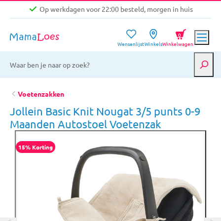
Op werkdagen voor 22:00 besteld, morgen in huis
Niet goed, geld terug garantie
0
Wensenlijst
Winkels
Winkelwagen
Gratis verzending vanaf €39,-
Op werkdagen voor 22:00 besteld, morgen in huis
Niet goed, geld terug garantie
Voetenzakken
Jollein Basic Knit Nougat 3/5 punts 0-9
Maanden Autostoel Voetenzak
15% Korting