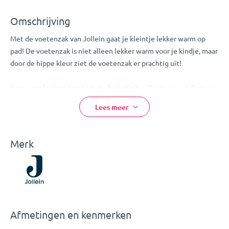
Omschrijving
Met de voetenzak van Jollein gaat je kleintje lekker warm op
pad! De voetenzak is niet alleen lekker warm voor je kindje, maar
door de hippe kleur ziet de voetenzak er prachtig uit!
Deze comfortbag komt uit de Basic Knit collectie van Jollein en
heeft een gebreid patroontje aan de buitenkant en zachte
Lees meer
fleece aan de binnenkant. Daarnaast heeft de voetenzak een
capuchon die je kan dicht maken door middel van drukknoopjes.
Zo krijgt je kindje het niet koud tijdens de reis.
Merk
De voetenzak is geschikt voor gebruik in een groep 0
autostoeltje met 3- of 5-punts veiligheidsgordel.
Eigenschappen:
Afmetingen en kenmerken
Jollein Voetenzak