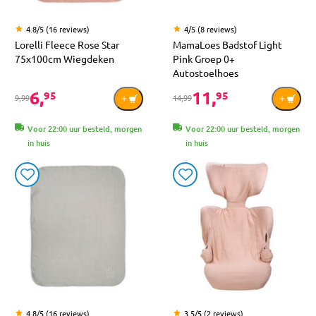
4.8/5 (16 reviews)
4/5 (8 reviews)
Lorelli Fleece Rose Star
MamaLoes Badstof Light
75x100cm Wiegdeken
Pink Groep 0+
Autostoelhoes
6,
11,
95
95
9,99
14,99
Voor 22:00 uur besteld, morgen
Voor 22:00 uur besteld, morgen
in huis
in huis
4.8/5 (16 reviews)
3.5/5 (2 reviews)