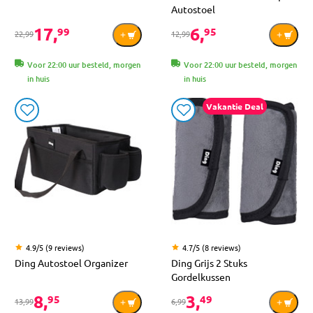
Autostoel
17,
6,
99
95
22,99
12,99
Voor 22:00 uur besteld, morgen
Voor 22:00 uur besteld, morgen
in huis
in huis
Vakantie Deal
4.9/5 (9 reviews)
4.7/5 (8 reviews)
Ding Autostoel Organizer
Ding Grijs 2 Stuks
Gordelkussen
8,
3,
95
49
13,99
6,99