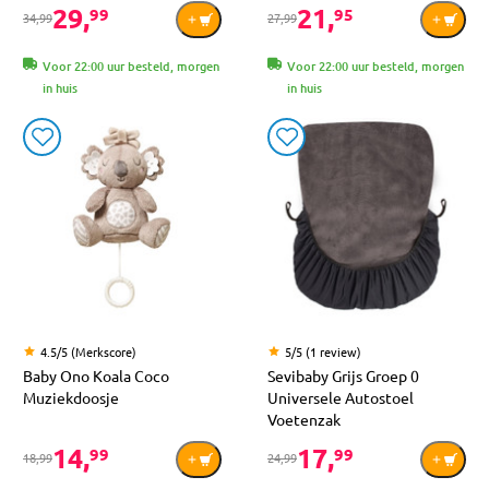
29,
21,
99
95
34,99
27,99
Voor 22:00 uur besteld, morgen
Voor 22:00 uur besteld, morgen
in huis
in huis
4.5/5 (Merkscore)
5/5 (1 review)
Baby Ono Koala Coco
Sevibaby Grijs Groep 0
Muziekdoosje
Universele Autostoel
Voetenzak
14,
17,
99
99
18,99
24,99