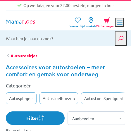
Op werkdagen voor 22:00 besteld, morgen in huis
Niet goed, geld terug garantie
0
Wensenlijst
Winkels
Winkelwagen
Gratis verzending vanaf €39,-
Op werkdagen voor 22:00 besteld, morgen in huis
Niet goed, geld terug garantie
Autostoeltjes
Accessoires voor autostoelen – meer
comfort en gemak voor onderweg
Categorieën
Autospiegels
Autostoelhoezen
Autostoel Speelgoed
Filter
85 resultaten