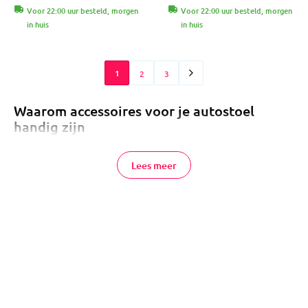
Voor 22:00 uur besteld, morgen
Voor 22:00 uur besteld, morgen
in huis
in huis
1
2
3
Waarom accessoires voor je autostoel
handig zijn
Misschien vraag je je af: “Heb ik echt accessoires nodig voor mijn
Lees meer
autostoel?” Een logische vraag! Het antwoord is eigenlijk heel
persoonlijk. Het hangt er helemaal vanaf wat jij belangrijk vindt:
wil je meer comfort voor je kindje, extra gemak voor jezelf of wil
je gewoon jouw autostoeltje goed beschermen?
Autostoelaccessoires zijn er in allerlei soorten. Denk aan een
zonneschermpje voor in de zomer of een warme voetenzak voor
in de winter. Sommige accessoires zijn speciaal ontworpen voor
een bepaald merk of type autostoel, terwijl andere universeel te