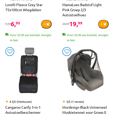
Lorelli Fleece Grey Star
MamaLoes Badstof Light
75x100cm Wiegdeken
Pink Groep 2/3
Autostoelhoes
6,
19,
95
99
9,99
24,99
Voor 22:00 uur besteld, morgen
Voor 22:00 uur besteld, morgen
in huis
in huis
4.3/5 (Merkscore)
5/5 (1 review)
Cangaroo Carify 3-in-1
Mordesign Black Universeel
Autostoelbeschermer
Muskietennet voor Groep 0