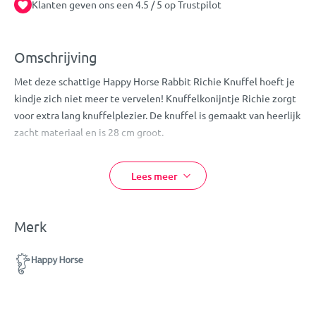
Klanten geven ons een 4.5 / 5 op Trustpilot
Omschrijving
Met deze schattige Happy Horse Rabbit Richie Knuffel hoeft je
kindje zich niet meer te vervelen! Knuffelkonijntje Richie zorgt
voor extra lang knuffelplezier. De knuffel is gemaakt van heerlijk
zacht materiaal en is 28 cm groot.
Door het schattige design is de knuffel ook nog eens een echte
toevoeging voor in de kinderkamer!
Lees meer
Eigenschappen:
Merk
Happy Horse Knuffel
Design: Rabbit Richie
Kleur: ivoorwit
Konijn figuurtje
Materiaal: lekker zacht pluche
Afmetingen: 28 cm