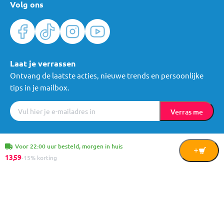
Volg ons
Laat je verrassen
Ontvang de laatste acties, nieuwe trends en persoonlijke
tips in je mailbox.
Verras me
Algemene voorwaarden
Cookies
Privacy
© Mama Loes & Kids B.V.
Voor 22:00 uur besteld, morgen in huis
In
13,
59
-15% korting
Winkelwagen