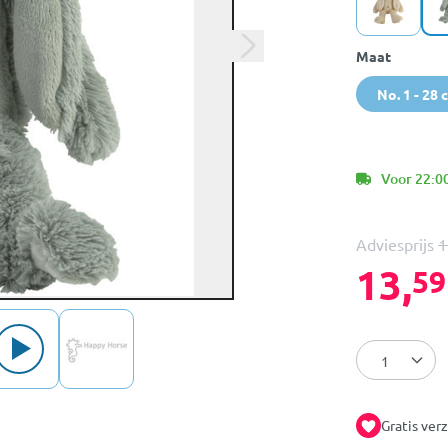
Maat
No. 1 - 28 
Voor 22:00
Adviesprijs
1
13,
59
Gratis ver