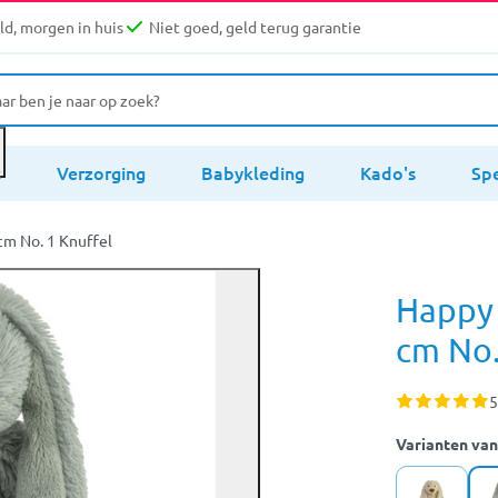
d, morgen in huis
Niet goed, geld terug garantie
s
Verzorging
Babykleding
Kado's
Sp
cm No. 1 Knuffel
Happy 
cm No.
5
Varianten van