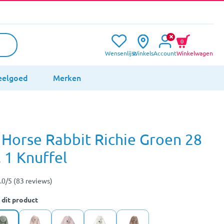
0
Wensenlijst
Winkels
Account
Winkelwagen
eelgoed
Merken
Horse Rabbit Richie Groen 28
 1 Knuffel
.0/5 (83 reviews)
 dit product