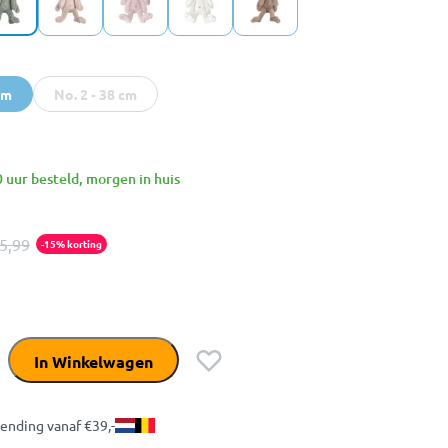
cm
No. 2 - 38 cm
 uur besteld, morgen in huis
5,99
-15% korting
In Winkelwagen
zending vanaf €39,-