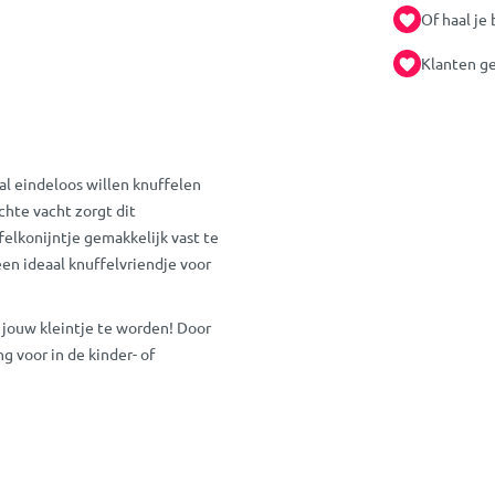
Of haal je 
Klanten ge
al eindeloos willen knuffelen
chte vacht zorgt dit
ffelkonijntje gemakkelijk vast te
een ideaal knuffelvriendje voor
 jouw kleintje te worden! Door
g voor in de kinder- of