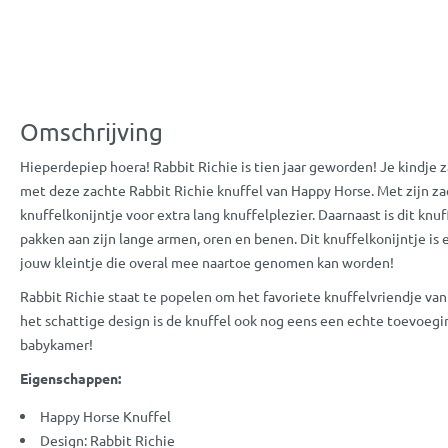
Omschrijving
Hieperdepiep hoera! Rabbit Richie is tien jaar geworden! Je kindje z
met deze zachte Rabbit Richie knuffel van Happy Horse. Met zijn za
knuffelkonijntje voor extra lang knuffelplezier. Daarnaast is dit knu
pakken aan zijn lange armen, oren en benen. Dit knuffelkonijntje is 
jouw kleintje die overal mee naartoe genomen kan worden!
Rabbit Richie staat te popelen om het favoriete knuffelvriendje van
het schattige design is de knuffel ook nog eens een echte toevoegin
babykamer!
Eigenschappen:
Happy Horse Knuffel
Design: Rabbit Richie