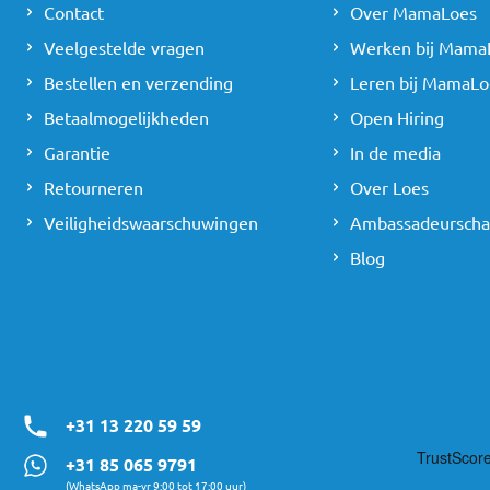
Contact
Over MamaLoes
Veelgestelde vragen
Werken bij Mama
Bestellen en verzending
Leren bij MamaLo
Betaalmogelijkheden
Open Hiring
Garantie
In de media
Retourneren
Over Loes
Veiligheidswaarschuwingen
Ambassadeursch
Blog
+31 13 220 59 59
+31 85 065 9791
(WhatsApp ma-vr 9:00 tot 17:00 uur)