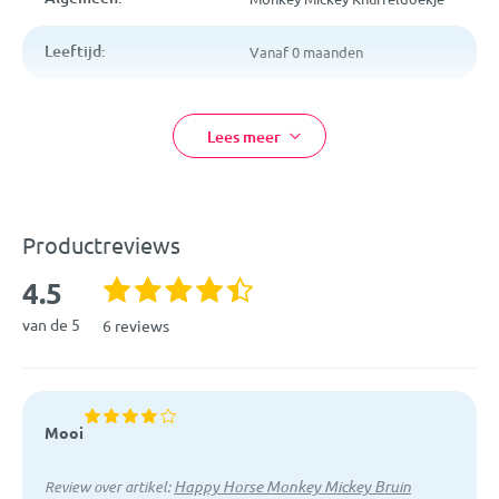
Leeftijd:
Vanaf 0 maanden
Kleur:
Bruin
Lees meer
Afmetingen:
28 cm
Materiaal:
Pluche
Productreviews
EAN:
8711811083435
4.5
Artikelcode:
130174
van de 5
6 reviews
Mooi
Happy Horse Monkey Mickey Bruin
Review over artikel: