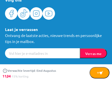
Laat je verrassen
Ontvang de laatste acties, nieuwe trends en persoonlijke
tips in je mailbox.
Verras me
Algemene voorwaarden
Cookies
Privacy
© Mama Loes & Kids B.V.
Verwachte levertijd: Eind Augustus
In
11,
04
-15% korting
Winkelwagen