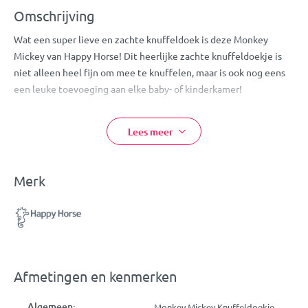
Omschrijving
Wat een super lieve en zachte knuffeldoek is deze Monkey
Mickey van Happy Horse! Dit heerlijke zachte knuffeldoekje is
niet alleen heel fijn om mee te knuffelen, maar is ook nog eens
een leuke toevoeging aan elke baby- of kinderkamer!
Het lijfje van Mickey is makkelijk vast te pakken voor je
kleintje. Deze leuke knuffeldoek heeft een afmeting van 28 cm
Lees meer
en is geschikt voor kindjes vanaf de geboorte.
Eigenschappen:
Merk
Happy Horse Knuffeldoekje
Design: Monkey Mickey
Kleur: bruin
Gemaakt van zacht pluche
Afmetingen: 28 cm
Afmetingen en kenmerken
Geschikt voor kindjes vanaf de geboorte
Wasbaar op 30°C
Algemeen:
Monkey Mickey Knuffeldoekje