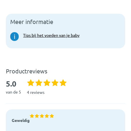
Materiaal:
Silicone
Meer informatie
EAN:
0072239305041
Tips bij het voeden van je baby
i
Artikelcode:
292-BEX
Productreviews
5.0
van de 5
4 reviews
Geweldig