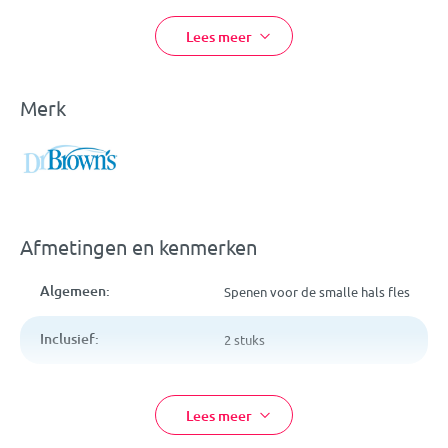
Dr. Brown's.
Lees meer
Eigenschappen
:
Dr Brown's Speen Smalle Hals Prematuur Standaard 2 stuks
Merk
Ook voor baby’s met een verminderd zuigreflex
Past op Dr. Brown’s prematuur-, en smalle halsflessen
Per 2 stuks verpakt
Vaatwasserbestendig (bovenste rek)
Gemaakt van siliconen, bevat geen BPA
Afmetingen en kenmerken
Algemeen:
Spenen voor de smalle hals fles
Inclusief:
2 stuks
Leeftijd:
Vanaf 0 maanden
Lees meer
Kleur:
Transparant