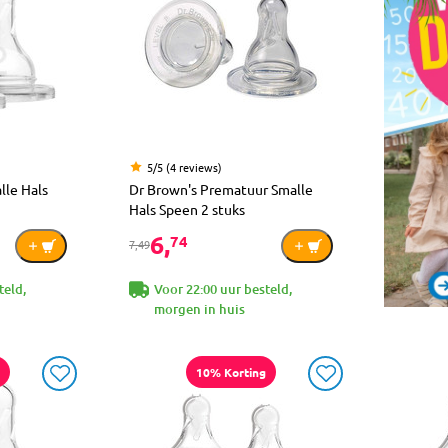
5/5 (4 reviews)
lle Hals
Dr Brown's Prematuur Smalle
Hals Speen 2 stuks
6,
74
7,49
teld,
Voor 22:00 uur besteld,
morgen in huis
10% Korting