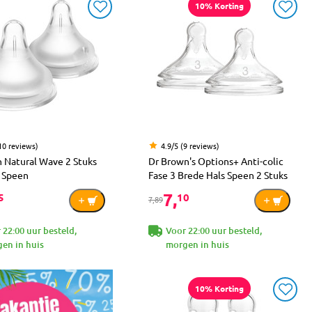
10% Korting
10 reviews)
4.9/5 (9 reviews)
 Natural Wave 2 Stuks
Dr Brown's Options+ Anti-colic
 Speen
Fase 3 Brede Hals Speen 2 Stuks
7,
5
10
7,89
 22:00 uur besteld,
Voor 22:00 uur besteld,
en in huis
morgen in huis
10% Korting