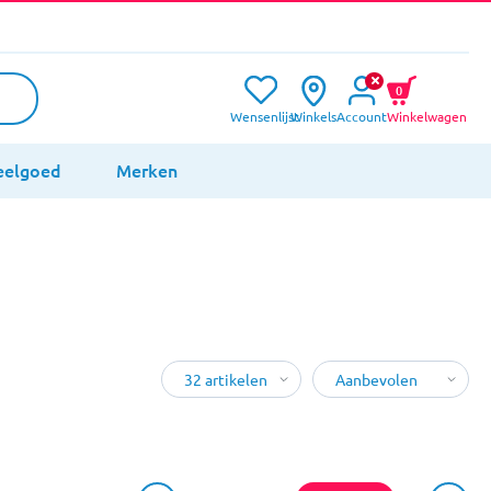
0
Wensenlijst
Winkels
Account
Winkelwagen
eelgoed
Merken