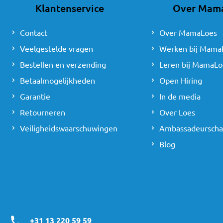
Klantenservice
Over Mam
Contact
Over MamaLoes
Veelgestelde vragen
Werken bij Mama
Bestellen en verzending
Leren bij MamaLo
Betaalmogelijkheden
Open Hiring
Garantie
In de media
Retourneren
Over Loes
Veiligheidswaarschuwingen
Ambassadeursch
Blog
+31 13 220 59 59