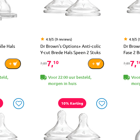
4.9/5 (9 reviews)
4.9/5 (
lle Hals
Dr Brown's Options+ Anti-colic
Dr Brown
Y-cut Brede Hals Speen 2 Stuks
Fase 2 B
7,
7,
10
1
7,89
7,89
teld,
Voor 22:00 uur besteld,
Voor
morgen in huis
morg
10% Korting