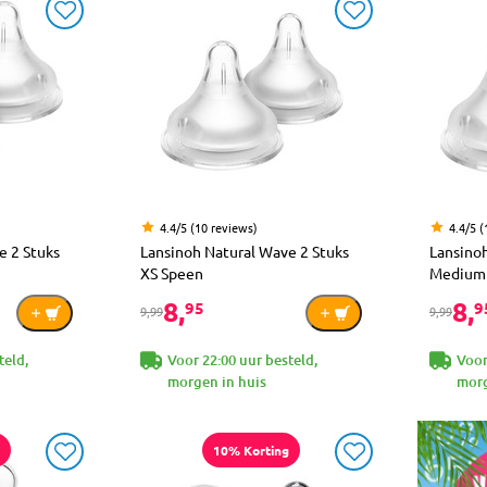
4.4/5 (10 reviews)
4.4/5 (
e 2 Stuks
Lansinoh Natural Wave 2 Stuks
Lansinoh
XS Speen
Medium
8,
8,
95
9
9,99
9,99
teld,
Voor 22:00 uur besteld,
Voor
morgen in huis
morg
10% Korting