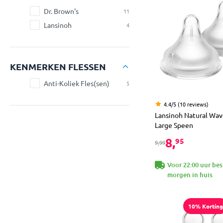
Dr. Brown's
11
Lansinoh
4
KENMERKEN FLESSEN
Anti-Koliek Fles(sen)
5
4.4/5 (10 reviews)
Lansinoh Natural Wav
Large Speen
8,
95
9,99
Voor 22:00 uur bes
morgen in huis
10% Korting