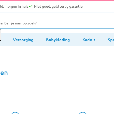
d, morgen in huis
Niet goed, geld terug garantie
s
Verzorging
Babykleding
Kado's
Sp
nen