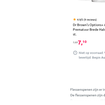
4.9/5 (9 reviews)
Dr Brown's Options+ A
Prematuur Brede Hal
st.
7,
10
7,89
Niet op voorraad.
levertijd: Begin A
Flessenspenen zijn er i
De flessenspenen zijn d
flessenspenen voor dik