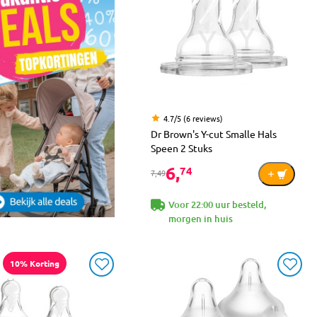
4.7/5 (6 reviews)
Dr Brown's Y-cut Smalle Hals
Speen 2 Stuks
6,
74
7,49
Voor 22:00 uur besteld,
morgen in huis
10% Korting