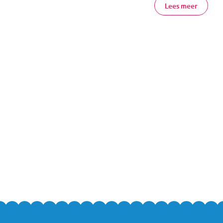
Lees meer
nline Bestellen
chillende soorten flessen en fasen bestel je eenvoudig en veilig onlin
ucten uit ons assortiment? Neem dan gerust
contact
met ons op, of kom