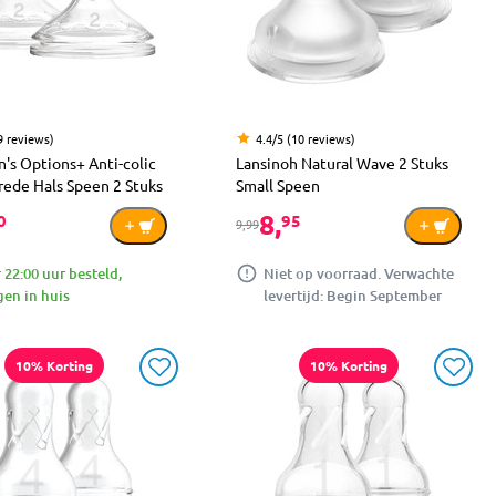
9 reviews)
4.4/5 (10 reviews)
's Options+ Anti-colic
Lansinoh Natural Wave 2 Stuks
rede Hals Speen 2 Stuks
Small Speen
8,
0
95
9,99
 22:00 uur besteld,
Niet op voorraad. Verwachte
en in huis
levertijd: Begin September
10% Korting
10% Korting