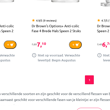
4.9/5 (9 reviews)
4.7/5 (
nti-colic
Dr Brown's Options+ Anti-colic
Dr Brown
s Speen 2
Fase 4 Brede Hals Speen 2 Stuks
Speen 2 
7,
6,
10
7
7,89
7,49
 Verwachte
Niet op voorraad. Verwachte
Niet
ugustus
levertijd: Begin Augustus
leve
1
n verschillende soorten en zijn geschikt voor de verscillend flessen van 
aarnaast geschikt voor verschillende fasen van je kleintje: er zijn fles
kere voeding.