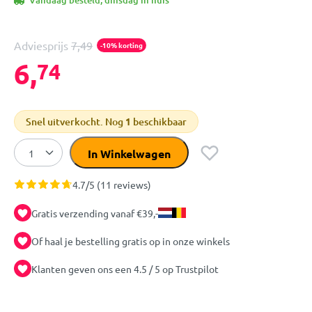
Vandaag besteld, dinsdag in huis
Adviesprijs
7,49
-10% korting
6,
74
Snel uitverkocht. Nog
1
beschikbaar
In Winkelwagen
4.7/5 (11 reviews)
Gratis verzending vanaf €39,-
Of haal je bestelling gratis op in onze winkels
Klanten geven ons een 4.5 / 5 op Trustpilot