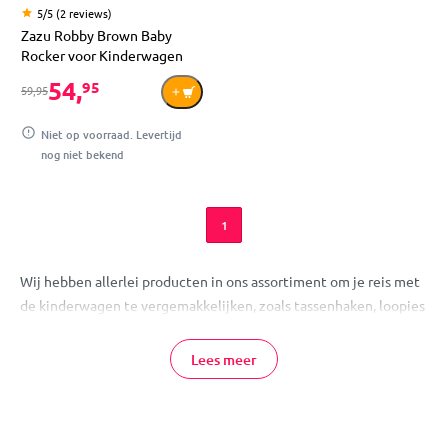
5/5 (2 reviews)
Zazu Robby Brown Baby
Rocker voor Kinderwagen
54,
95
59,95
Niet op voorraad. Levertijd
nog niet bekend
1
Wij hebben allerlei producten in ons assortiment om je reis met
de kinderwagen te vergemakkelijken, zoals tassenhaken, loopies
en handschoenen voor de kinderwagen! Zo maak jij de reis voor
jou én je kleintje een stuk gemakkelijker. Daarnaast hebben we
Lees meer
ook binnenbanden voor verschillende kinderwagens!
Kinderwagen accessoires online bestellen