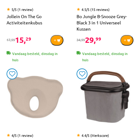
5/5 (1 review)
4.5/5 (15 reviews)
Jollein On The Go
Bo Jungle B-Snooze Grey-
Activiteitenkubus
Black 3 in 1 Universeel
Kussen
15,
29,
29
99
17,99
34,99
Vandaag besteld, dinsdag in
Vandaag besteld, dinsdag in
huis
huis
4/5 (1 review)
4.4/5 (Merkscore)