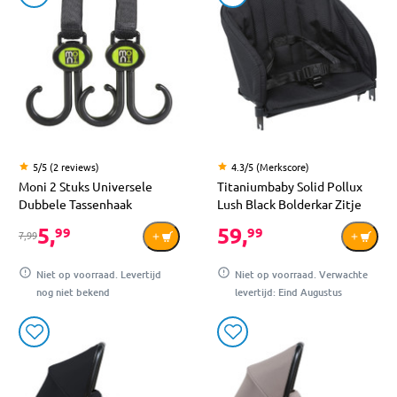
5/5 (2 reviews)
4.3/5 (Merkscore)
Moni 2 Stuks Universele
Titaniumbaby Solid Pollux
Dubbele Tassenhaak
Lush Black Bolderkar Zitje
5,
59,
99
99
7,99
Niet op voorraad. Levertijd
Niet op voorraad. Verwachte
nog niet bekend
levertijd: Eind Augustus