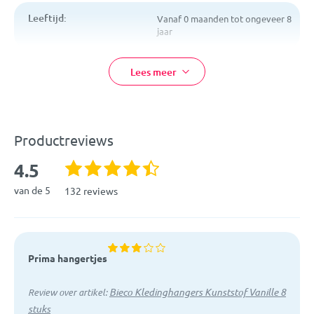
Leeftijd:
Vanaf 0 maanden tot ongeveer 8
jaar
Kleur:
Grijs
Lees meer
Afmetingen:
29 x 0,5 x 20 cm
Materiaal:
Kunststof
Productreviews
EAN:
4.5
4005544141505
van de 5
132 reviews
Artikelcode:
04014152
Prima hangertjes
Bieco Kledinghangers Kunststof Vanille 8
Review over artikel:
stuks