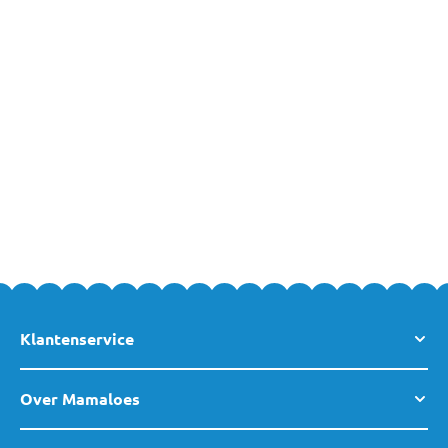
MamaLoes. Heb je vragen over een van de producten van Bieco
of over een van de andere artikelen uit ons assortiment? Neem
dan gerust
contact
met ons op, of kom gezellig langs in een van
onze winkels
. Team MamaLoes staat met liefde en plezier voor je
klaar!
Klantenservice
Over Mamaloes