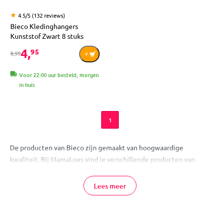
4.5/5 (132 reviews)
Bieco Kledinghangers
Kunststof Zwart 8 stuks
4,
95
8,99
Voor 22:00 uur besteld, morgen
in huis
1
De producten van Bieco zijn gemaakt van hoogwaardige
kwaliteit. Bij MamaLoes vind je verschillende producten van
Bieco, zoals: kledinghangers, badspeeltjes en babygyms.
Lees meer
Producten van Bieco Online Bestellen
Je bestelt de producten van Bieco eenvoudig en veilig online bij