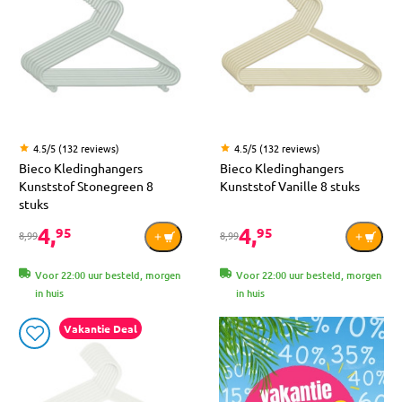
4.5/5 (132 reviews)
4.5/5 (132 reviews)
Bieco Kledinghangers
Bieco Kledinghangers
Kunststof Stonegreen 8
Kunststof Vanille 8 stuks
stuks
4,
4,
95
95
8,99
8,99
Voor 22:00 uur besteld, morgen
Voor 22:00 uur besteld, morgen
in huis
in huis
Vakantie Deal