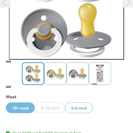
+3
Maat
18+ mnd
6-18 mnd
0-6 mnd