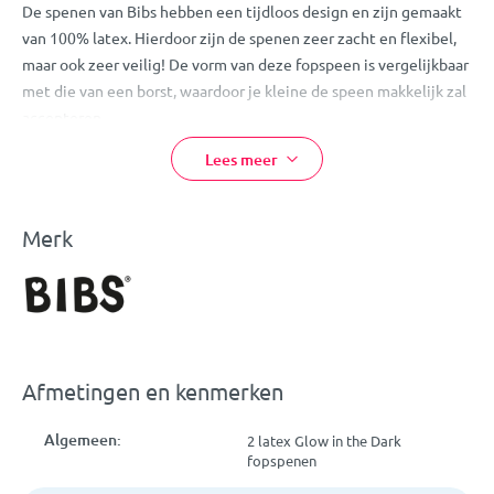
De spenen van Bibs hebben een tijdloos design en zijn gemaakt
van 100% latex. Hierdoor zijn de spenen zeer zacht en flexibel,
maar ook zeer veilig! De vorm van deze fopspeen is vergelijkbaar
met die van een borst, waardoor je kleine de speen makkelijk zal
accepteren.
Doordat deze speen niet op de huid rondom de mond van je
Lees meer
kleine ligt, zal hij/zij niet gauw last krijgen van huidirritatie.
Extra handig aan deze speen: hij geeft licht in het donker! Voor
het beste resultaat kan je de speen het beste voor een lamp
Merk
leggen 10 minuten voor je kleine naar bed gaat.
Let op:
bij normaal gebruik dien je de speen iedere 4-6 weken te
vervangen.
Eigenschappen:
Afmetingen en kenmerken
Bibs Glow in the Dark Fopspeen
Kleur: Sage/Cloud
Algemeen:
2 latex Glow in the Dark
Per 2 stuks verpakt
fopspenen
Heeft de vorm van een borst