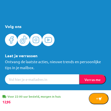
Volg ons
Laat je verrassen
Ontvang de laatste acties, nieuwe trends en persoonlijke
tips in je mailbox.
Verras me
Algemene voorwaarden
Cookies
Privacy
© Mama Loes & Kids B.V.
Voor 22:00 uur besteld, morgen in huis
In
12,
95
Winkelwagen