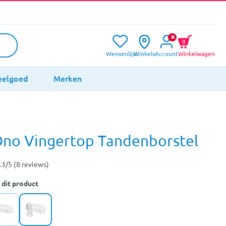
0
Wensenlijst
Winkels
Account
Winkelwagen
eelgoed
Merken
no Vingertop Tandenborstel
.3/5 (8 reviews)
 dit product