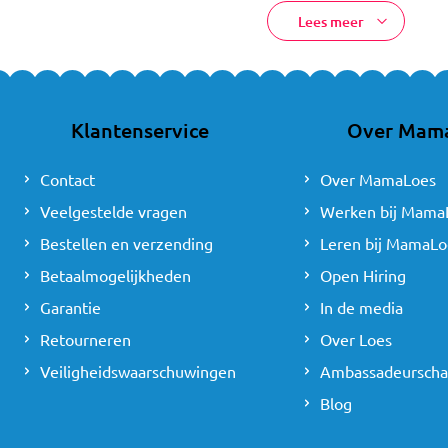
Lees meer
Klantenservice
Over Mam
Contact
Over MamaLoes
Veelgestelde vragen
Werken bij Mama
Bestellen en verzending
Leren bij MamaLo
Betaalmogelijkheden
Open Hiring
Garantie
In de media
Retourneren
Over Loes
Veiligheidswaarschuwingen
Ambassadeursch
Blog