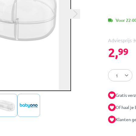
Voor 22:00
Adviesprijs
3
2,
99
Gratis ver
Of haal je 
Klanten ge