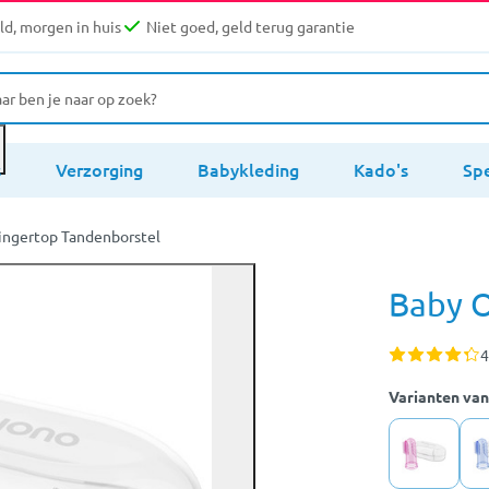
d, morgen in huis
Niet goed, geld terug garantie
s
Verzorging
Babykleding
Kado's
Sp
ingertop Tandenborstel
Baby O
4
Varianten van