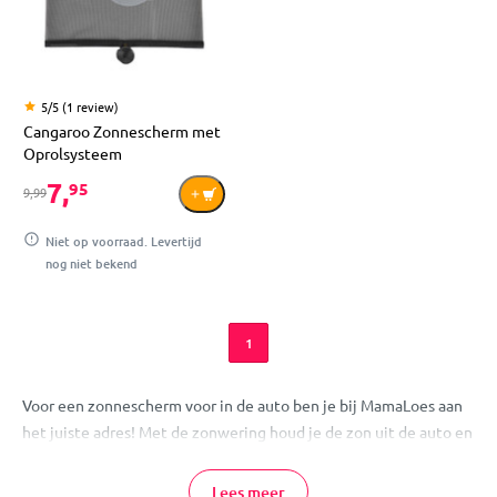
5/5 (1 review)
Cangaroo Zonnescherm met
Oprolsysteem
7,
95
9,99
Niet op voorraad. Levertijd
nog niet bekend
1
Voor een zonnescherm voor in de auto ben je bij MamaLoes aan
het juiste adres! Met de zonwering houd je de zon uit de auto en
je baby of kindje uit het zonnetje. We verkopen zonneschermen
die te gebruiken zijn voor de voorruit, zijruit of achterruit. De
Lees meer