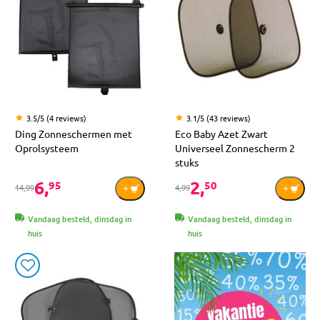
3.5/5 (4 reviews)
3.1/5 (43 reviews)
Ding Zonneschermen met
Eco Baby Azet Zwart
Oprolsysteem
Universeel Zonnescherm 2
stuks
6,
2,
95
50
14,99
4,99
Vandaag besteld, dinsdag in
Vandaag besteld, dinsdag in
huis
huis