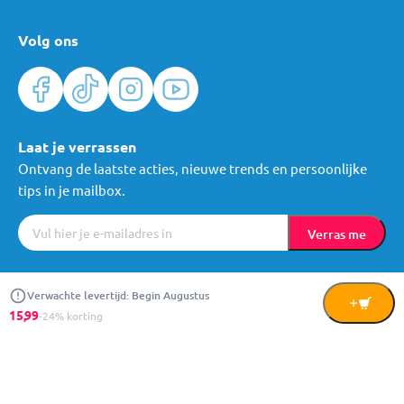
Volg ons
Laat je verrassen
Ontvang de laatste acties, nieuwe trends en persoonlijke
tips in je mailbox.
Verras me
Algemene voorwaarden
Cookies
Privacy
© Mama Loes & Kids B.V.
Verwachte levertijd: Begin Augustus
In
15,
99
-24% korting
Winkelwagen