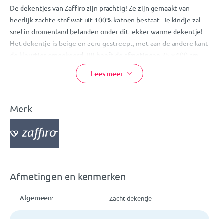
De dekentjes van Zaffiro zijn prachtig! Ze zijn gemaakt van
heerlijk zachte stof wat uit 100% katoen bestaat. Je kindje zal
snel in dromenland belanden onder dit lekker warme dekentje!
Het dekentje is beige en ecru gestreept, met aan de andere kant
de kleurtjes omgekeerd. Hij heeft de afmetingen 75 x 100 cm.
Lees meer
Eigenschappen:
Zaffiro wiegdeken
Merk
75 x100 cm
Kleur: beige en ecru gestreept
Heerlijk zacht!
Materiaal: 100% katoen
Kan met de hand gewassen worden
Afmetingen en kenmerken
Algemeen:
Zacht dekentje