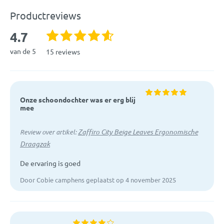
140 cm
Productreviews
Gewicht:
Te gebruiken van 6 tot 15 kg
4.7
Materiaal:
100% katoen buitenlaag, vulling
van de 5
15 reviews
van polyester en polyurethaan
EAN:
5902745548265
Onze schoondochter was er erg blij
Artikelcode:
ZAF1110254ML
mee
Zaffiro City Beige Leaves Ergonomische
Review over artikel:
Draagzak
De ervaring is goed
Door Cobie camphens geplaatst op 4 november 2025