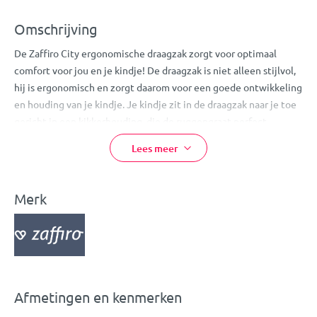
Omschrijving
De Zaffiro City ergonomische draagzak zorgt voor optimaal
comfort voor jou en je kindje! De draagzak is niet alleen stijlvol,
hij is ergonomisch en zorgt daarom voor een goede ontwikkeling
en houding van je kindje. Je kindje zit in de draagzak naar je toe
gericht in een kikkerhouding, die de ruggengraat perfect
ondersteunt.
Lees meer
De draagzak is zowel voor je te dragen (op de borst) of achter je
(op de rug). Onderaan de draagzak zit een comfortabele
heupband die om de middel van de ouder bevestigd kan worden
Merk
met een gesp. Door deze band wordt het gewicht van je kleintje
gelijkmatig verdeeld en is het dus minder zwaar voor de ouder.
De band is verstelbaar van 65 cm tot 140 cm.
Daarnaast is ook comfort voor je kleintje gegarandeerd. Er zit
extra vulling bij de beenopeningen voor extra comfort. Het
Afmetingen en kenmerken
gedeelte waar je kindje in zit is gemaakt van ademend materiaal