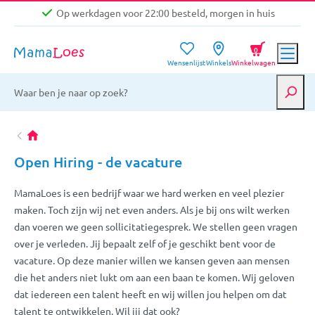
Op werkdagen voor 22:00 besteld, morgen in huis
Niet goed, geld terug garantie
0
Wensenlijst
Winkels
Winkelwagen
Gratis verzending vanaf €39,-
Op werkdagen voor 22:00 besteld, morgen in huis
Niet goed, geld terug garantie
Open Hiring - de vacature
MamaLoes is een bedrijf waar we hard werken en veel plezier
maken. Toch zijn wij net even anders. Als je bij ons wilt werken
dan voeren we geen sollicitatiegesprek. We stellen geen vragen
over je verleden. Jij bepaalt zelf of je geschikt bent voor de
vacature. Op deze manier willen we kansen geven aan mensen
die het anders niet lukt om aan een baan te komen. Wij geloven
dat iedereen een talent heeft en wij willen jou helpen om dat
talent te ontwikkelen. Wil jij dat ook?