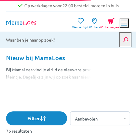
Op werkdagen voor 22:00 besteld, morgen in huis
Niet goed, geld terug garantie
0
Wensenlijst
Winkels
Winkelwagen
Gratis verzending vanaf €39,-
Op werkdagen voor 22:00 besteld, morgen in huis
Niet goed, geld terug garantie
Nieuw bij MamaLoes
Bij MamaLoes vind je altijd de nieuwste producten voor jou en je
kleintje. Dagelijks zijn wij op zoek naar nieuwe collecties, toffe
designs en mooie producten zodat jij deze tegen een eerlijke
prijs bij ons kunt shoppen! Om het je wat makkelijker te maken,
zetten we de nieuwe items uit ons brede assortiment voor je op
een rij. Ontdek nu het nieuwste aanbod!
Filter
76 resultaten