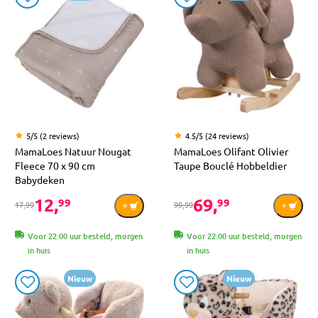
5/5 (2 reviews)
4.5/5 (24 reviews)
MamaLoes Natuur Nougat
MamaLoes Olifant Olivier
Fleece 70 x 90 cm
Taupe Bouclé Hobbeldier
Babydeken
12,
69,
99
99
17,99
99,99
Voor 22:00 uur besteld, morgen
Voor 22:00 uur besteld, morgen
in huis
in huis
Nieuw
Nieuw