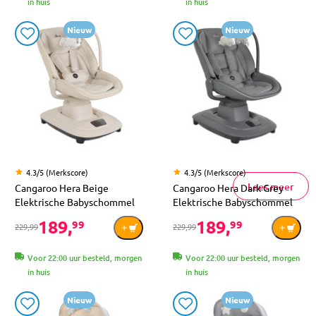
in huis
in huis
Nieuw
Nieuw
4.3/5 (Merkscore)
4.3/5 (Merkscore)
Lees meer
Cangaroo Hera Beige
Cangaroo Hera Dark Grey
Elektrische Babyschommel
Elektrische Babyschommel
189,
189,
99
99
229,99
229,99
Voor 22:00 uur besteld, morgen
Voor 22:00 uur besteld, morgen
in huis
in huis
Nieuw
Nieuw