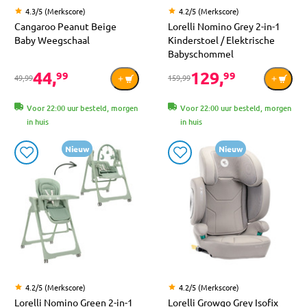
4.3/5 (Merkscore)
4.2/5 (Merkscore)
Cangaroo Peanut Beige
Lorelli Nomino Grey 2-in-1
Baby Weegschaal
Kinderstoel / Elektrische
Babyschommel
44,
129,
99
99
49,99
159,99
Voor 22:00 uur besteld, morgen
Voor 22:00 uur besteld, morgen
in huis
in huis
Nieuw
Nieuw
4.2/5 (Merkscore)
4.2/5 (Merkscore)
Lorelli Nomino Green 2-in-1
Lorelli Growgo Grey Isofix