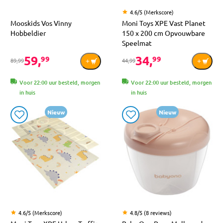
4.6/5 (Merkscore)
Mooskids Vos Vinny
Moni Toys XPE Vast Planet
Hobbeldier
150 x 200 cm Opvouwbare
Speelmat
59,
34,
99
99
89,99
44,99
Voor 22:00 uur besteld, morgen
Voor 22:00 uur besteld, morgen
in huis
in huis
Nieuw
Nieuw
4.6/5 (Merkscore)
4.8/5 (8 reviews)