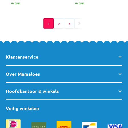
in huis
in huis
1
2
3
Klantenservice
Over Mamaloes
Hoofdkantoor & winkels
Veilig winkelen