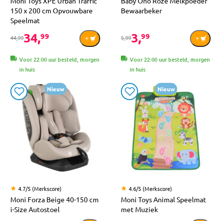
Moni Toys XPE Urban Traffic
Baby Ono Roze Melkpoeder
150 x 200 cm Opvouwbare
Bewaarbeker
Speelmat
34,
3,
99
99
44,99
5,99
Voor 22:00 uur besteld, morgen
Voor 22:00 uur besteld, morgen
in huis
in huis
Nieuw
Nieuw
4.7/5 (Merkscore)
4.6/5 (Merkscore)
Moni Forza Beige 40-150 cm
Moni Toys Animal Speelmat
i-Size Autostoel
met Muziek