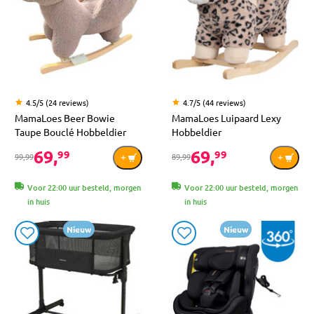
4.5/5 (24 reviews)
4.7/5 (44 reviews)
MamaLoes Beer Bowie
MamaLoes Luipaard Lexy
Taupe Bouclé Hobbeldier
Hobbeldier
69,
69,
99
99
99,99
89,99
Voor 22:00 uur besteld, morgen
Voor 22:00 uur besteld, morgen
in huis
in huis
Nieuw
Nieuw