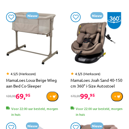
Nieuw
Nieuw
4.5/5 (Merkscore)
4.5/5 (Merkscore)
MamaLoes Loua Beige Wieg
MamaLoes Joah Sand 40-150
aan Bed Co-Sleeper
cm 360° i-Size Autostoel
69,
99,
95
95
139,99
179,99
Voor 22:00 uur besteld, morgen
Voor 22:00 uur besteld, morgen
in huis
in huis
Nieuw
Nieuw