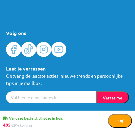
Volg ons
Laat je verrassen
Ontvang de laatste acties, nieuwe trends en persoonlijke
tips in je mailbox.
Verras me
Algemene voorwaarden
Cookies
Privacy
© Mama Loes & Kids B.V.
Vandaag besteld, dinsdag in huis
In
4,
95
-29% korting