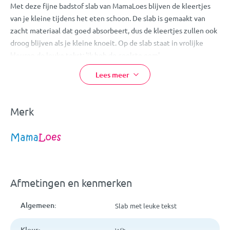
Met deze fijne badstof slab van MamaLoes blijven de kleertjes
van je kleine tijdens het eten schoon. De slab is gemaakt van
zacht materiaal dat goed absorbeert, dus de kleertjes zullen ook
droog blijven als je kleine knoeit. Op de slab staat in vrolijke
kleuren de leuke tekst; 'ik heb de coolste oom'.
Lees meer
Het slabbetje is gemaakt van 100% katoen, lekker comfortabel
dus. De slab heeft een klittenband sluiting en is wasbaar in de
wasmachine op 40ºC. Daarnaast is de slab geschikt voor in de
Merk
droger en mag hij gestreken worden. Eet smakelijk!
Eigenschappen:
MamaLoes 'Ik Heb De Coolste Oom' Slab
Kleur: wit
Afmetingen en kenmerken
Leuke geborduurde tekst
Van fijne zachte badstof
Algemeen:
Slab met leuke tekst
Klittenband sluiting
Materiaal: 100% katoen
Kleur: