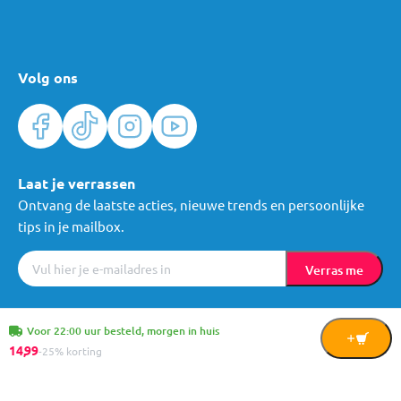
Volg ons
Laat je verrassen
Ontvang de laatste acties, nieuwe trends en persoonlijke
tips in je mailbox.
Verras me
Algemene voorwaarden
Cookies
Privacy
© Mama Loes & Kids B.V.
Voor 22:00 uur besteld, morgen in huis
In
14,
99
-25% korting
Winkelwagen