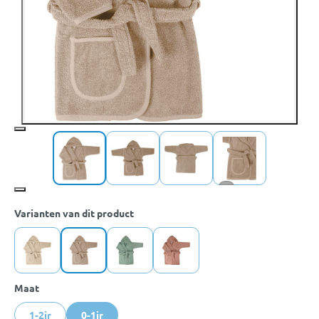
+4
Varianten van dit product
Maat
1-2jr
0-1jr