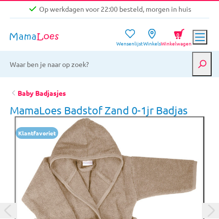
Op werkdagen voor 22:00 besteld, morgen in huis
Niet goed, geld terug garantie
0
Wensenlijst
Winkels
Winkelwagen
Gratis verzending vanaf €39,-
Op werkdagen voor 22:00 besteld, morgen in huis
Niet goed, geld terug garantie
Baby Badjasjes
MamaLoes Badstof Zand 0-1jr Badjas
Klantfavoriet