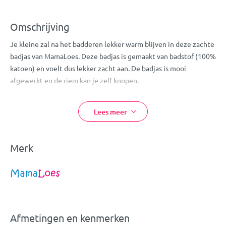
Omschrijving
Je kleine zal na het badderen lekker warm blijven in deze zachte
badjas van MamaLoes. Deze badjas is gemaakt van badstof (100%
katoen) en voelt dus lekker zacht aan. De badjas is mooi
afgewerkt en de riem kan je zelf knopen.
Dit badjasje is geschikt voor kindjes van 0 tot 1 jaar. Is de badjas
vies geworden? Hij mag gewassen worden op 40ºC in de
Lees meer
wasmachine en daarnaast is de badjas geschikt voor in de droger
en om te strijken.
Merk
Eigenschappen:
MamaLoes Badstof Badjas
Kleur: zand
Gemaakt van zacht badstof
Met knoopriem
Afmetingen en kenmerken
Materiaal: 100% katoen