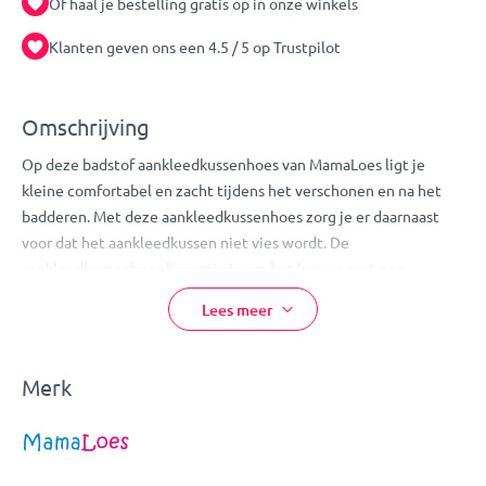
Of haal je bestelling gratis op in onze winkels
Klanten geven ons een 4.5 / 5 op Trustpilot
Omschrijving
Op deze badstof aankleedkussenhoes van MamaLoes ligt je
kleine comfortabel en zacht tijdens het verschonen en na het
badderen. Met deze aankleedkussenhoes zorg je er daarnaast
voor dat het aankleedkussen niet vies wordt. De
aankleedkussenhoes bevestig je om het kussen met een
elastieken rand. Hierdoor blijft deze goed zitten
Lees meer
Deze aankleedkussenhoes heeft een afmeting van 50 x 70 cm en
is daarmee geschikt voor een standaard aankleedkussen. De hoes
is gemaakt van 80% katoen en 20% polyester. Hierdoor is de
Merk
hoes zacht en rekbaar. Deze hoes is wasbaar in de wasmachine
op 40ºC en daarnaast geschikt voor in de droger en om te
strijken.