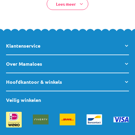
Lees meer
Klantenservice
Over Mamaloes
Hoofdkantoor & winkels
Veilig winkelen