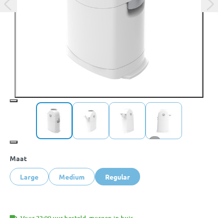
+2
Maat
Large
Medium
Regular