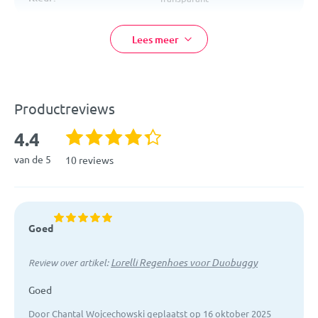
Materiaal:
Kunststof
Lees meer
EAN:
3800065500692
Artikelcode:
2002002
Productreviews
4.4
van de 5
10 reviews
Goed
Lorelli Regenhoes voor Duobuggy
Review over artikel:
Goed
Door Chantal Wojcechowski geplaatst op 16 oktober 2025