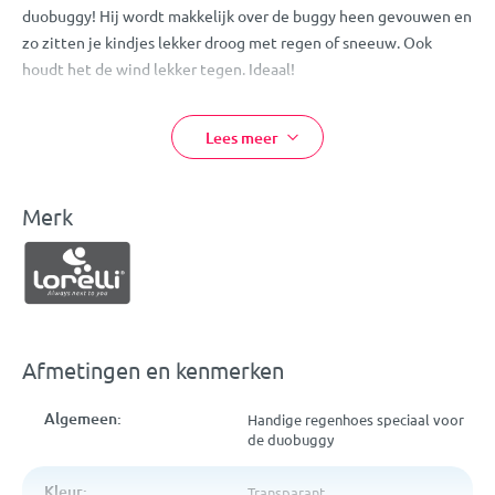
duobuggy! Hij wordt makkelijk over de buggy heen gevouwen en
zo zitten je kindjes lekker droog met regen of sneeuw. Ook
houdt het de wind lekker tegen. Ideaal!
Eigenschappen:
Lees meer
Lorelli universele regenhoes
Past op vrijwel iedere duobuggy
Transparante hoes
Merk
Tegen regen, sneeuw en wind
Afmetingen en kenmerken
Algemeen:
Handige regenhoes speciaal voor
de duobuggy
Kleur:
Transparant