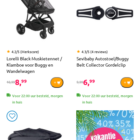
4.2/5 (Merkscore)
4.3/5 (4 reviews)
Lorelli Black Muskietennet /
Sevibaby Autostoel/Buggy
Klamboe voor Buggy en
Belt Collector Gordelclip
Wandelwagen
8,
6,
99
99
10,99
9,99
Voor 22:00 uur besteld, morgen
Voor 22:00 uur besteld, morgen
in huis
in huis