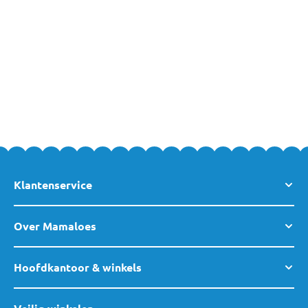
opnemen
. Je bent natuurlijk ook altijd welkom in onze winkel!
Klantenservice
Over Mamaloes
Hoofdkantoor & winkels