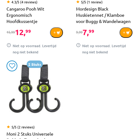
4.3/5 (4 reviews)
5/5 (1 review)
Cangaroo Pooh Wit
Mordesign Black
Ergonomisch
Muskietennet / Klamboe
Hoofdkussentje
voor Buggy & Wandelwagen
12,
7,
99
99
15,99
9,99
Niet op voorraad. Levertijd
Niet op voorraad. Levertijd
nog niet bekend
nog niet bekend
2 Stuks
5/5 (2 reviews)
Moni 2 Stuks Universele