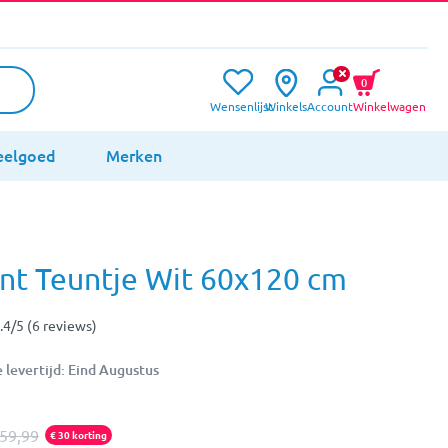
0
Wensenlijst
Winkels
Account
Winkelwagen
eelgoed
Merken
nt Teuntje Wit 60x120 cm
.4/5 (6 reviews)
levertijd: Eind Augustus
59,99
€ 30 korting