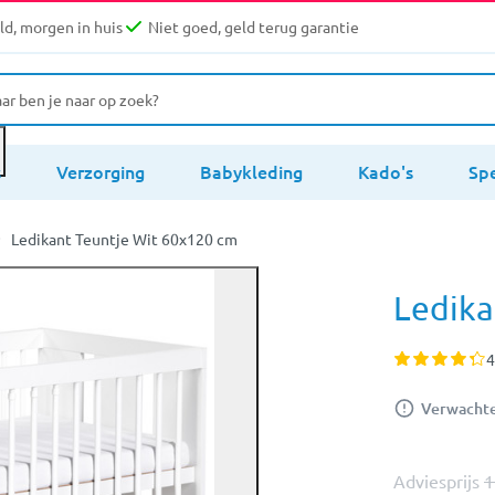
d, morgen in huis
Niet goed, geld terug garantie
s
Verzorging
Babykleding
Kado's
Sp
Ledikant Teuntje Wit 60x120 cm
Ledika
4
Verwachte 
Adviesprijs
1