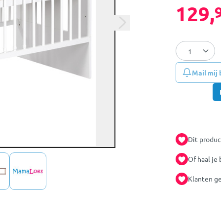
129,
Mail mij
Dit produc
Of haal je 
Klanten ge