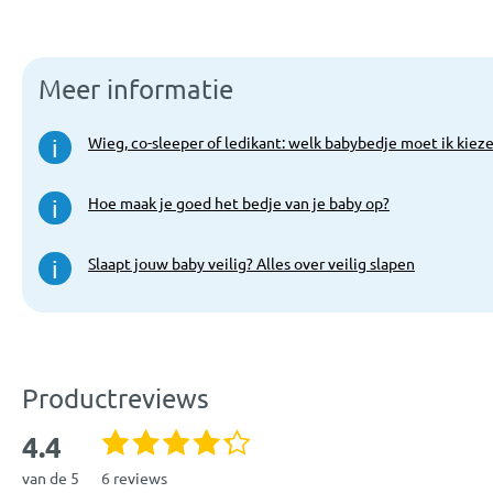
Meer informatie
Wieg, co-sleeper of ledikant: welk babybedje moet ik kiez
i
Hoe maak je goed het bedje van je baby op?
i
Slaapt jouw baby veilig? Alles over veilig slapen
i
Productreviews
4.4
van de 5
6 reviews