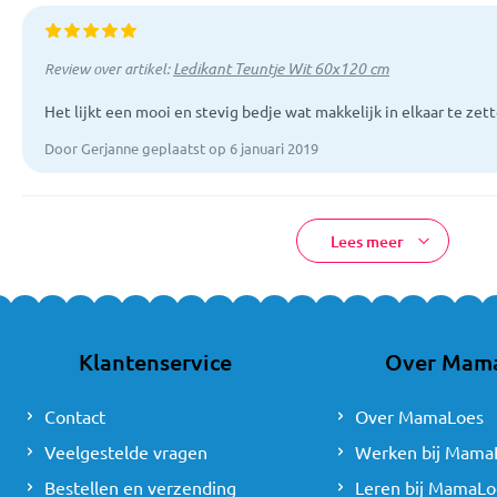
Ledikant Teuntje Wit 60x120 cm
Review over artikel:
Het lijkt een mooi en stevig bedje wat makkelijk in elkaar te zet
Door Gerjanne geplaatst op 6 januari 2019
Lees meer
Klantenservice
Over Mam
Contact
Over MamaLoes
Veelgestelde vragen
Werken bij Mama
Bestellen en verzending
Leren bij MamaLo