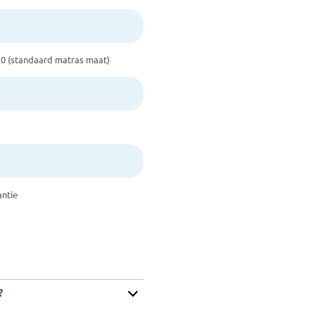
20 (standaard matras maat)
antie
?