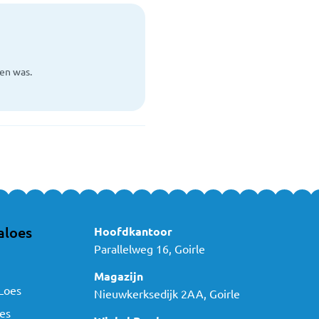
ten was.
aloes
Hoofdkantoor
Parallelweg 16, Goirle
Magazijn
Loes
Nieuwkerksedijk 2AA, Goirle
es