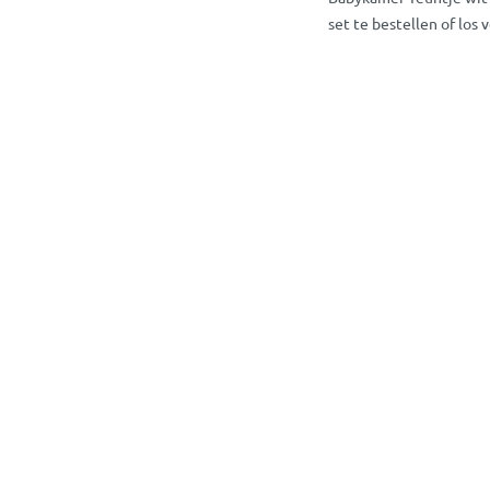
set te bestellen of los v
Babykamer Teun
Je bestelt babykamer T
assortiment? Neem dan