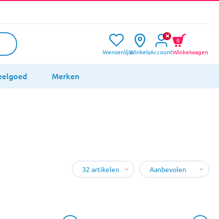
0
Wensenlijst
Winkels
Account
Winkelwagen
eelgoed
Merken