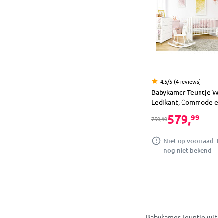
4.5/5 (4 reviews)
Babykamer Teuntje W
Ledikant, Commode e
579,
99
759,99
Niet op voorraad. 
nog niet bekend
Babykamer Teuntje wit b