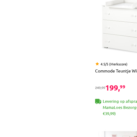
4.5/5 (Merkscore)
Commode Teuntje Wi
199,
99
249,99
Levering op afspr
MamaLoes Bezorgs
€39,99)