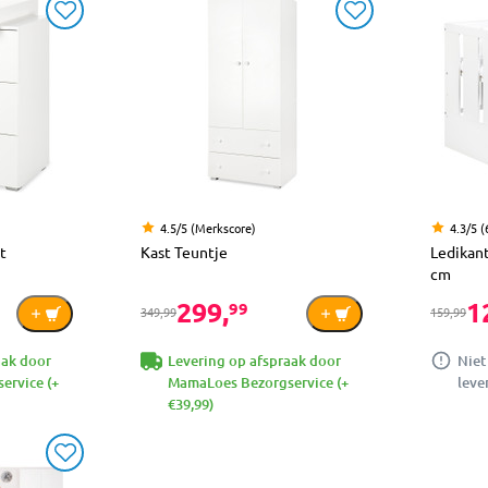
4.5/5 (Merkscore)
4.3/5 (
t
Kast Teuntje
Ledikan
cm
299,
1
99
349,99
159,99
aak door
Levering op afspraak door
Niet
ervice (+
MamaLoes Bezorgservice (+
leve
€39,99)