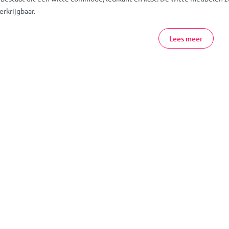
erkrijgbaar.
tje Wit Online Bestellen
Lees meer
euntje Wit veilig en eenvoudig online bij MamaLoes. Heb je vragen ove
 gerust
contact
met ons op. Of kom gezellig langs in een van
onze wink