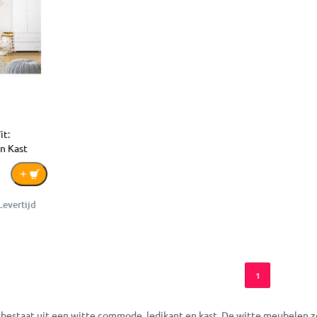
it:
n Kast
Levertijd
1
estaat uit een witte commode, ledikant en kast. De witte meubelen zor