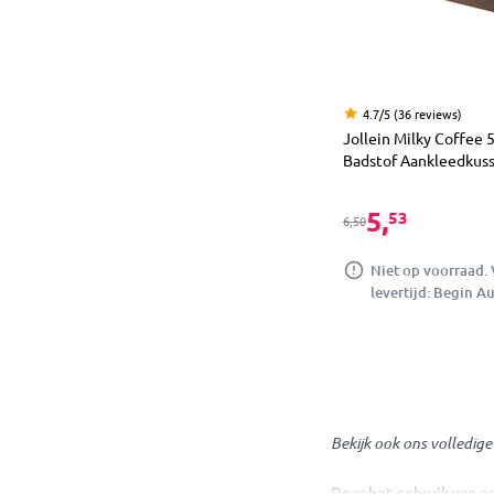
4.7/5 (36 reviews)
Jollein Milky Coffee 
Badstof Aankleedkus
5,
53
6,50
Niet op voorraad.
levertijd: Begin A
Bekijk ook ons volledig
Door het gebruik van e