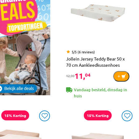
5/5 (6 reviews)
Jollein Jersey Teddy Bear 50 x
70 cm Aankleedkussenhoes
11,
04
12,99
Vandaag besteld, dinsdag in
huis
15% Korting
15% Korting