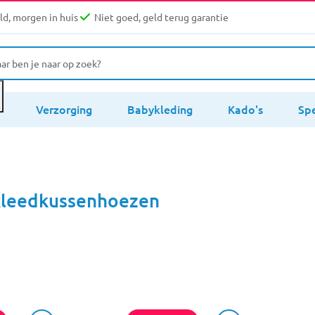
d, morgen in huis
Niet goed, geld terug garantie
s
Verzorging
Babykleding
Kado's
Sp
kleedkussenhoezen