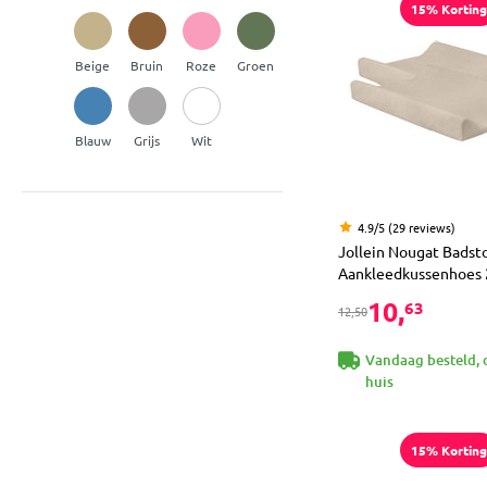
15% Korting
Beige
Bruin
Roze
Groen
Blauw
Grijs
Wit
4.9/5 (29 reviews)
Jollein Nougat Badst
Aankleedkussenhoes 
10,
63
12,50
Vandaag besteld, 
huis
15% Korting