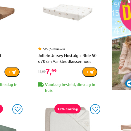
5/5 (6 reviews)
f
Jollein Jersey Nostalgic Ride 50
x 70 cm Aankleedkussenhoes
7,
99
12,99
dinsdag in
Vandaag besteld, dinsdag in
huis
15% Korting