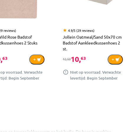
29 reviews)
4.9/5 (29 reviews)
Wild Rose Badstof
Jollein Oatmeal/Sand 50x70 cm
dkussenhoes 2 Stuks
Badstof Aankleedkussenhoes 2
st.
,
10,
63
63
12,50
 op voorraad. Verwachte
Niet op voorraad. Verwachte
rtijd: Begin September
levertijd: Begin September
onen en tevens lekker warm na het badje. De hoes is machine