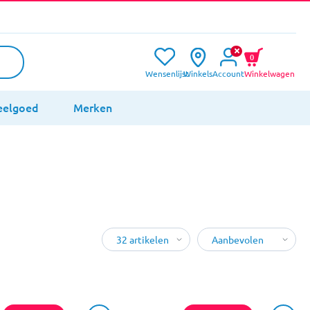
0
Wensenlijst
Winkels
Account
Winkelwagen
eelgoed
Merken