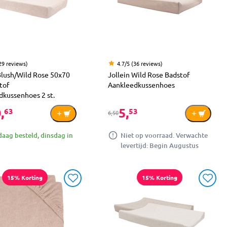
29 reviews)
4.7/5 (36 reviews)
Blush/Wild Rose 50x70
Jollein Wild Rose Badstof
tof
Aankleedkussenhoes
dkussenhoes 2 st.
,
5,
63
53
6,50
aag besteld, dinsdag in
Niet op voorraad. Verwachte
levertijd: Begin Augustus
15% Korting
15% Korting