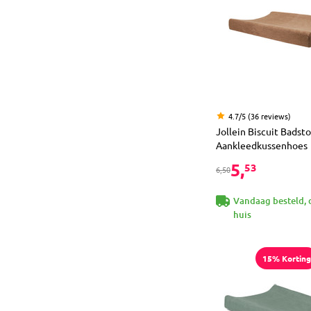
4.7/5 (36 reviews)
Jollein Biscuit Badsto
Aankleedkussenhoes
5,
53
6,50
Vandaag besteld, 
huis
15% Korting