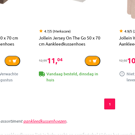
4.7/5 (Merkscore)
4.9/5 (
50 x 70 cm
Jollein Jersey On The Go 50 x 70
Jollein 
senhoes
cm Aankleedkussenhoes
Aanklee
11,
10
04
12,99
12,50
 Verwachte
Vandaag besteld, dinsdag in
Niet
ugustus
huis
leve
1
e assortiment
aankleedkussenhoezen
.
en aankleedkussen ligt je baby zacht en comfortabel tijdens het versch