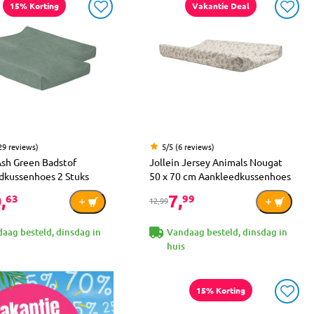
15% Korting
Vakantie Deal
29 reviews)
5/5 (6 reviews)
Ash Green Badstof
Jollein Jersey Animals Nougat
dkussenhoes 2 Stuks
50 x 70 cm Aankleedkussenhoes
,
7,
63
99
12,99
aag besteld, dinsdag in
Vandaag besteld, dinsdag in
huis
15% Korting