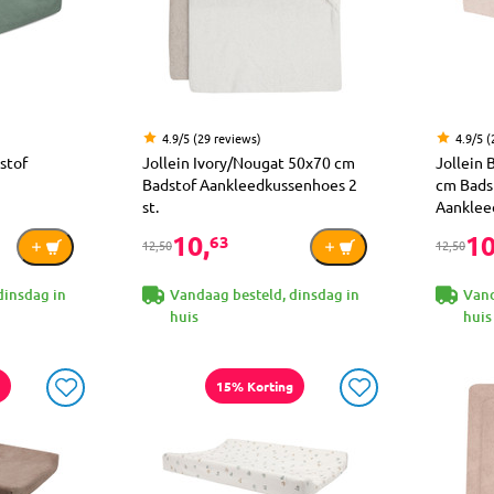
4.9/5 (29 reviews)
4.9/5 (
stof
Jollein Ivory/Nougat 50x70 cm
Jollein 
Badstof Aankleedkussenhoes 2
cm Bads
st.
Aanklee
10,
10
63
12,50
12,50
dinsdag in
Vandaag besteld, dinsdag in
Vand
huis
huis
15% Korting