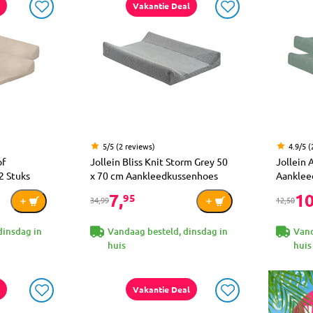
Vakantie Deal
5/5 (2 reviews)
4.9/5 (
of
Jollein Bliss Knit Storm Grey 50
Jollein 
2 Stuks
x 70 cm Aankleedkussenhoes
Aanklee
7,
10
95
34,99
12,50
dinsdag in
Vandaag besteld, dinsdag in
Vand
huis
huis
Vakantie Deal