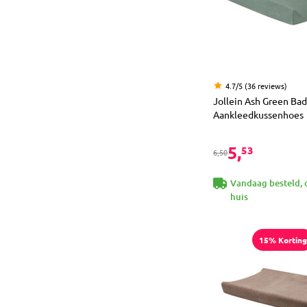
4.7/5 (36 reviews)
Jollein Ash Green Bad
Aankleedkussenhoes
5,
53
6,50
Vandaag besteld, 
huis
15% Korting