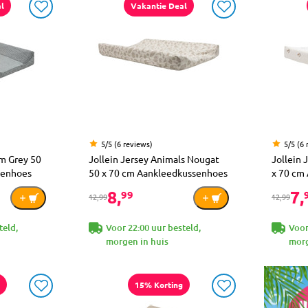
l
Vakantie Deal
5/5 (6 reviews)
5/5 (6 
rm Grey 50
Jollein Jersey Animals Nougat
Jollein 
senhoes
50 x 70 cm Aankleedkussenhoes
x 70 cm
8,
7,
99
12,99
12,99
teld,
Voor 22:00 uur besteld,
Voor
morgen in huis
morg
15% Korting