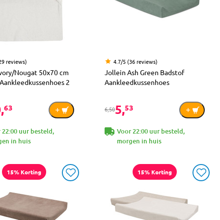
29 reviews)
4.7/5 (36 reviews)
 Ivory/Nougat 50x70 cm
Jollein Ash Green Badstof
 Aankleedkussenhoes 2
Aankleedkussenhoes
,
5,
63
53
6,50
 22:00 uur besteld,
Voor 22:00 uur besteld,
en in huis
morgen in huis
15% Korting
15% Korting