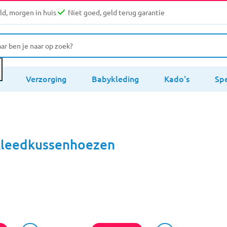
d, morgen in huis
Niet goed, geld terug garantie
s
Verzorging
Babykleding
Kado's
Sp
kleedkussenhoezen