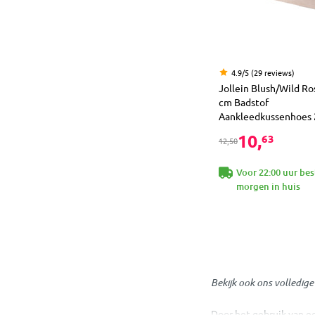
4.9/5 (29 reviews)
Jollein Blush/Wild R
cm Badstof
Aankleedkussenhoes 2
10,
63
12,50
Voor 22:00 uur bes
morgen in huis
Bekijk ook ons volledig
Door het gebruik van e