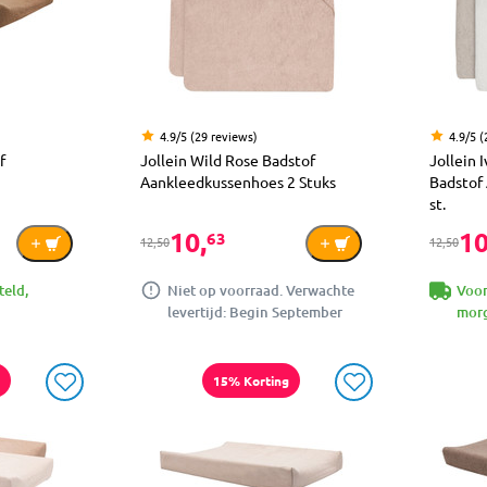
4.9/5 (29 reviews)
4.9/5 (
f
Jollein Wild Rose Badstof
Jollein
Aankleedkussenhoes 2 Stuks
Badstof
st.
10,
10
63
12,50
12,50
teld,
Niet op voorraad. Verwachte
Voor
levertijd: Begin September
morg
15% Korting