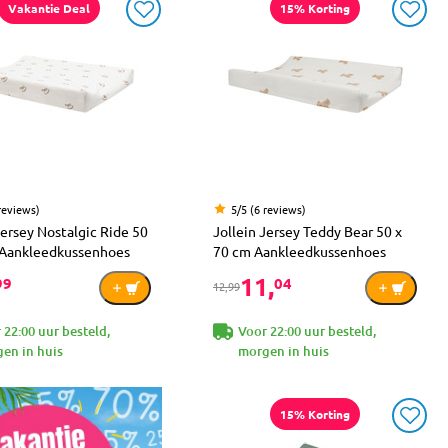
Vakantie Deal
15% Korting
reviews)
5/5 (6 reviews)
Jersey Nostalgic Ride 50
Jollein Jersey Teddy Bear 50 x
 Aankleedkussenhoes
70 cm Aankleedkussenhoes
11,
99
04
12,99
 22:00 uur besteld,
Voor 22:00 uur besteld,
en in huis
morgen in huis
15% Korting