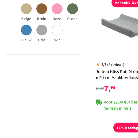
Vakantie Dea
Beige
Bruin
Roze
Groen
Blauw
Grijs
Wit
5/5 (2 reviews)
Jollein Bliss Knit Sto
x 70 cm Aankleedkus
7,
95
34,99
Voor 22:00 uur bes
morgen in huis
15% Korting