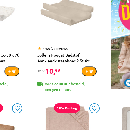
4.9/5 (29 reviews)
 Go 50 x 70
Jollein Nougat Badstof
oes
Aankleedkussenhoes 2 Stuks
10,
63
12,50
teld,
Voor 22:00 uur besteld,
morgen in huis
15% Korting