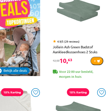
4.9/5 (29 reviews)
Jollein Ash Green Badstof
Aankleedkussenhoes 2 Stuks
10,
63
12,50
Voor 22:00 uur besteld,
morgen in huis
15% Korting
15% Korting