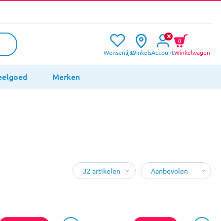
0
Wensenlijst
Winkels
Account
Winkelwagen
eelgoed
Merken