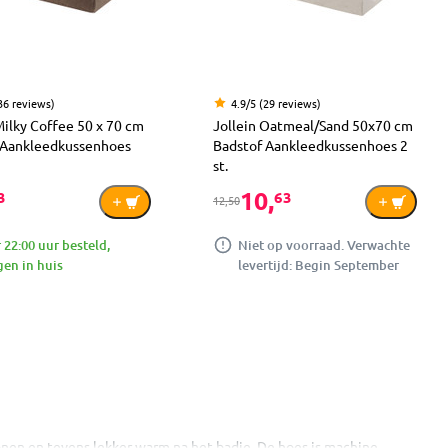
36 reviews)
4.9/5 (29 reviews)
Milky Coffee 50 x 70 cm
Jollein Oatmeal/Sand 50x70 cm
 Aankleedkussenhoes
Badstof Aankleedkussenhoes 2
st.
10,
3
63
12,50
 22:00 uur besteld,
Niet op voorraad. Verwachte
en in huis
levertijd: Begin September
onen en tevens lekker warm na het badje. De hoes is machine