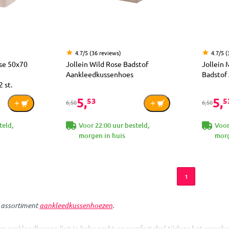
4.7/5 (36 reviews)
4.7/5 (
ose 50x70
Jollein Wild Rose Badstof
Jollein 
Aankleedkussenhoes
Badstof
 st.
5,
5,
53
5
6,50
6,50
teld,
Voor 22:00 uur besteld,
Voor
morgen in huis
morg
1
e assortiment
aankleedkussenhoezen
.
en aankleedkussen ligt je baby zacht en comfortabel tijdens het versch