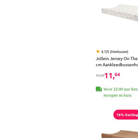
4.7/5 (Merkscore)
Jollein Jersey On The
cm Aankleedkussenh
11,
04
12,99
Voor 22:00 uur bes
morgen in huis
15% Korting